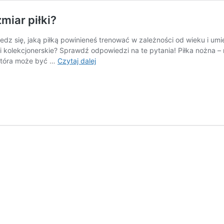
miar piłki?
iedz się, jaką piłką powinieneś trenować w zależności od wieku i u
ki kolekcjonerskie? Sprawdź odpowiedzi na te pytania! Piłka nożna –
Rozmiary
, która może być …
Czytaj dalej
piłek
nożnych.
Jak
wybrać
rozmiar
piłki?