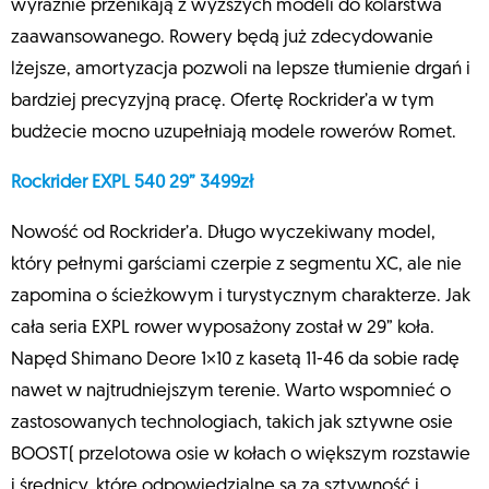
wyraźnie przenikają z wyższych modeli do kolarstwa
zaawansowanego. Rowery będą już zdecydowanie
lżejsze, amortyzacja pozwoli na lepsze tłumienie drgań i
bardziej precyzyjną pracę. Ofertę Rockrider’a w tym
budżecie mocno uzupełniają modele rowerów Romet.
Rockrider EXPL 540 29” 3499zł
Nowość od Rockrider’a. Długo wyczekiwany model,
który pełnymi garściami czerpie z segmentu XC, ale nie
zapomina o ścieżkowym i turystycznym charakterze. Jak
cała seria EXPL rower wyposażony został w 29” koła.
Napęd Shimano Deore 1×10 z kasetą 11-46 da sobie radę
nawet w najtrudniejszym terenie. Warto wspomnieć o
zastosowanych technologiach, takich jak sztywne osie
BOOST( przelotowa osie w kołach o większym rozstawie
i średnicy, które odpowiedzialne są za sztywność i