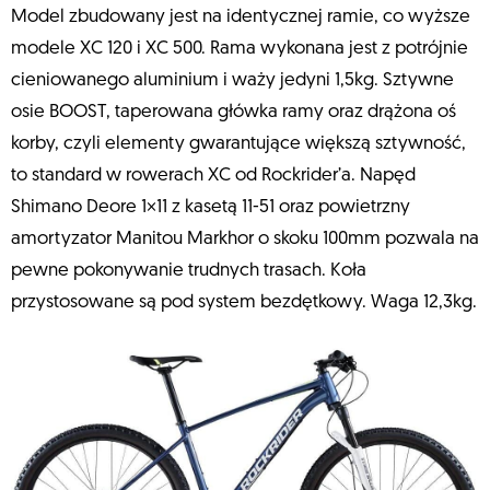
Model zbudowany jest na identycznej ramie, co wyższe
modele XC 120 i XC 500. Rama wykonana jest z potrójnie
cieniowanego aluminium i waży jedyni 1,5kg. Sztywne
osie BOOST, taperowana główka ramy oraz drążona oś
korby, czyli elementy gwarantujące większą sztywność,
to standard w rowerach XC od Rockrider’a. Napęd
Shimano Deore 1×11 z kasetą 11-51 oraz powietrzny
amortyzator Manitou Markhor o skoku 100mm pozwala na
pewne pokonywanie trudnych trasach. Koła
przystosowane są pod system bezdętkowy. Waga 12,3kg.