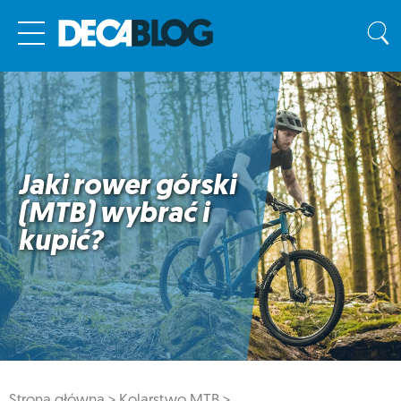
Jaki rower górski
(MTB) wybrać i
kupić?
Strona główna >
Kolarstwo MTB >