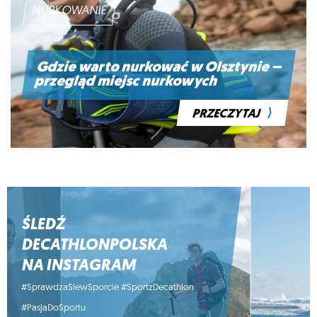
NURKOWANIE
Gdzie warto nurkować w Olsztynie –
przegląd miejsc nurkowych
⟩
PRZECZYTAJ
ŚLEDŹ
DECATHLONPOLSKA
NA INSTAGRAM
#SprawdzaSiewSporcie #SportzDecathlon
#PasjaDoSportu