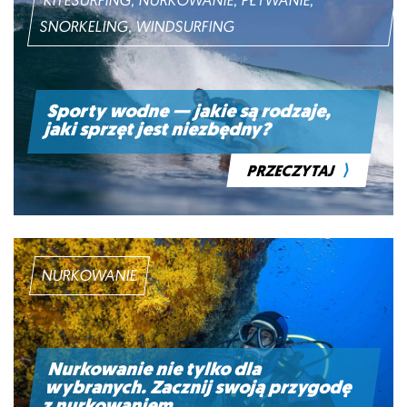
KITESURFING, NURKOWANIE, PŁYWANIE,
SNORKELING, WINDSURFING
Sporty wodne — jakie są rodzaje,
jaki sprzęt jest niezbędny?
⟩
PRZECZYTAJ
NURKOWANIE
Nurkowanie nie tylko dla
wybranych. Zacznij swoją przygodę
z nurkowaniem