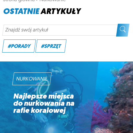
OSTATNIE
ARTYKUŁY
#PORADY
#SPRZĘT
NURKOWANIE
Najlepsze miejsca
do nurkowania na
rafie koralowej