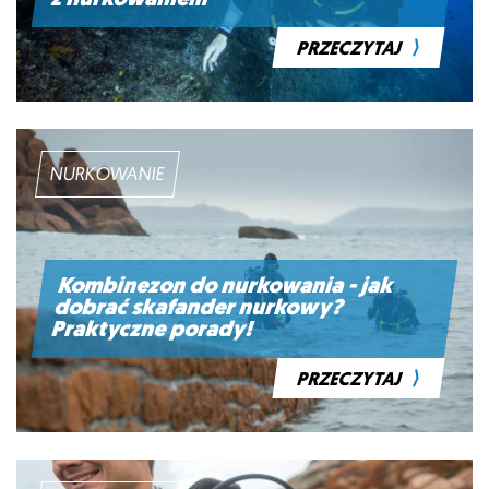
⟩
PRZECZYTAJ
NURKOWANIE
Kombinezon do nurkowania - jak
dobrać skafander nurkowy?
Praktyczne porady!
⟩
PRZECZYTAJ