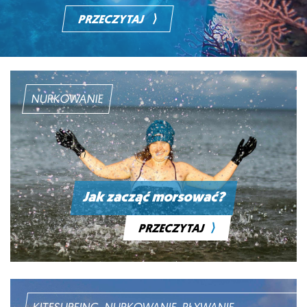
⟩
PRZECZYTAJ
NURKOWANIE
Jak zacząć morsować?
⟩
PRZECZYTAJ