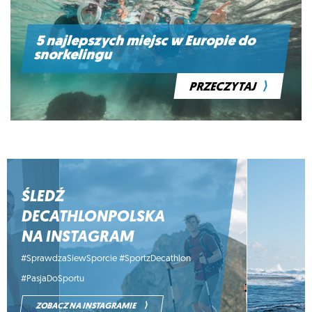
5 najlepszych miejsc w Europie do
snorkelingu
⟩
PRZECZYTAJ
ŚLEDŹ
DECATHLONPOLSKA
NA INSTAGRAM
#SprawdzaSiewSporcie #SportzDecathlon
#PasjaDoSportu
⟩
ZOBACZ NA INSTAGRAMIE