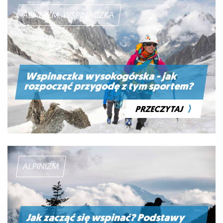
ALPINIZM, WSPINACZKA
Wspinaczka wysokogórska - jak
rozpocząć przygodę z tym sportem?
⟩
PRZECZYTAJ
ALPINIZM
Jak zacząć się wspinać? Podstawy