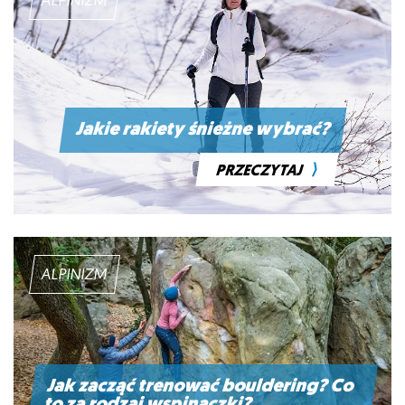
ALPINIZM
Jakie rakiety śnieżne wybrać?
⟩
PRZECZYTAJ
ALPINIZM
Jak zacząć trenować bouldering? Co