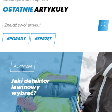
OSTATNIE
ARTYKUŁY
#PORADY
#SPRZĘT
ALPINIZM
Jaki detektor
lawinowy
wybrać?