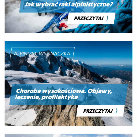
Jak wybrać raki alpinistyczne?
⟩
PRZECZYTAJ
ALPINIZM, WSPINACZKA
Choroba wysokościowa. Objawy,
leczenie, profilaktyka
⟩
PRZECZYTAJ