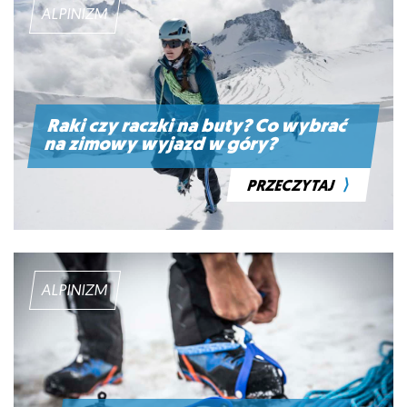
ALPINIZM
Raki czy raczki na buty? Co wybrać
na zimowy wyjazd w góry?
⟩
PRZECZYTAJ
ALPINIZM