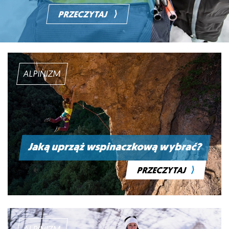
⟩
PRZECZYTAJ
ALPINIZM
Jaką uprząż wspinaczkową wybrać?
⟩
PRZECZYTAJ