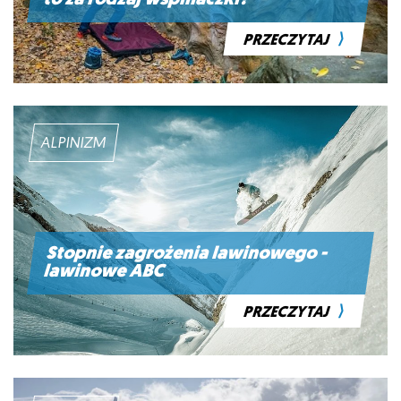
to za rodzaj wspinaczki?
⟩
PRZECZYTAJ
ALPINIZM
Stopnie zagrożenia lawinowego -
lawinowe ABC
⟩
PRZECZYTAJ