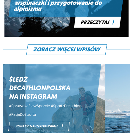
wspinaczki i przygotowanie do
alpinizmu
⟩
PRZECZYTAJ
ZOBACZ WIĘCEJ WPISÓW
ŚLEDŹ
DECATHLONPOLSKA
NA INSTAGRAM
#SprawdzaSiewSporcie #SportzDecathlon
#PasjaDoSportu
⟩
ZOBACZ NA INSTAGRAMIE