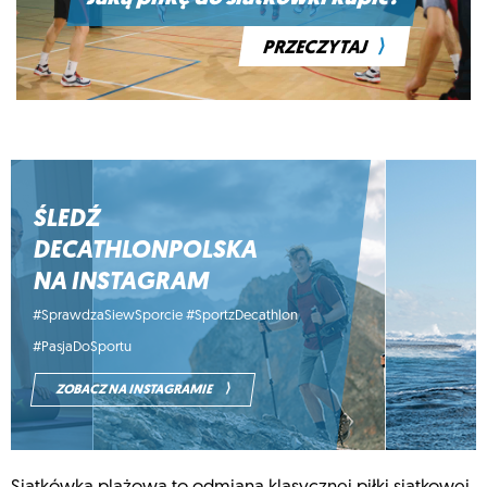
⟩
PRZECZYTAJ
ŚLEDŹ
DECATHLONPOLSKA
NA INSTAGRAM
#SprawdzaSiewSporcie #SportzDecathlon
#PasjaDoSportu
⟩
ZOBACZ NA INSTAGRAMIE