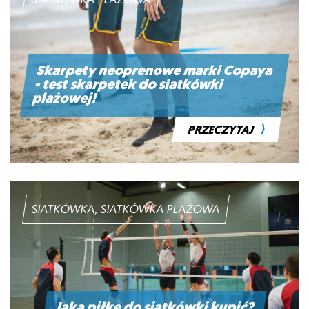
SIATKÓWKA PLAŻOWA
Skarpety neoprenowe marki Copaya
- test skarpetek do siatkówki
plażowej!
⟩
PRZECZYTAJ
SIATKÓWKA, SIATKÓWKA PLAŻOWA
Jaką piłkę do siatkówki kupić?