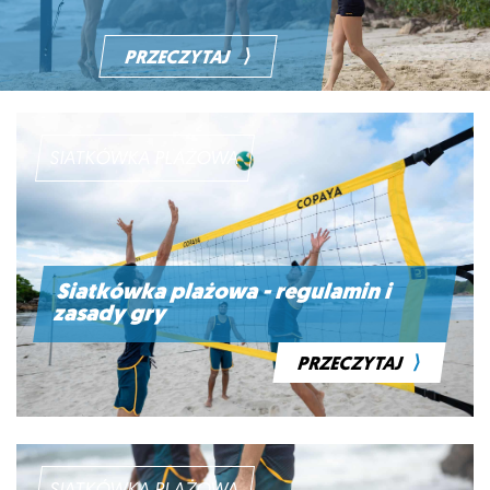
⟩
PRZECZYTAJ
SIATKÓWKA PLAŻOWA
Siatkówka plażowa - regulamin i
zasady gry
⟩
PRZECZYTAJ