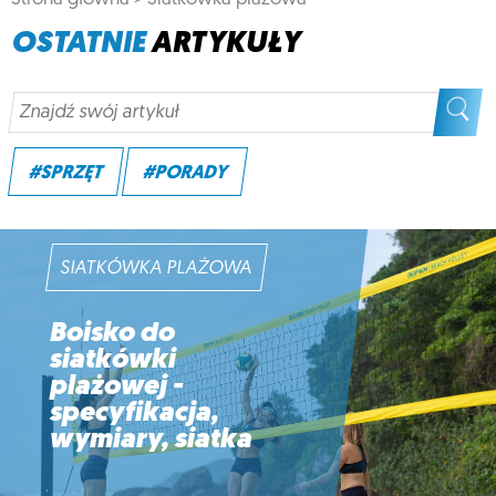
OSTATNIE
ARTYKUŁY
#SPRZĘT
#PORADY
SIATKÓWKA PLAŻOWA
Boisko do
siatkówki
plażowej -
specyfikacja,
wymiary, siatka