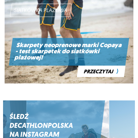
SIATKÓWKA PLAŻOWA
Skarpety neoprenowe marki Copaya
- test skarpetek do siatkówki
plażowej!
⟩
PRZECZYTAJ
ŚLEDŹ
DECATHLONPOLSKA
NA INSTAGRAM