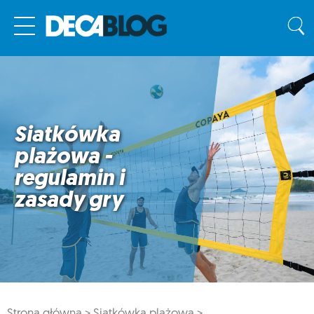
Siatkówka
plażowa -
regulamin i
zasady gry
Strona główna >
Siatkówka plażowa >