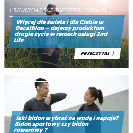
ROWERY MIEJSKIE, TURYSTYKA / TREKKING
Więcej dla świata i dla Ciebie w
Decathlon – dajemy produktom
drugie życie w ramach usługi 2nd
Life
⟩
PRZECZYTAJ
TURYSTYKA / TREKKING
Jaki bidon wybrać na wodę i napoje?
Bidon sportowy czy bidon
rowerowy ?