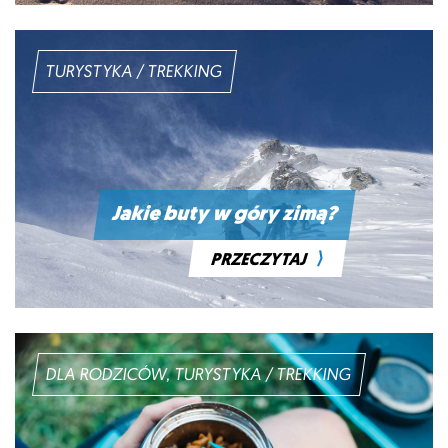
TURYSTYKA / TREKKING
Jakie buty w góry zimą?
⟩
PRZECZYTAJ
DLA RODZICÓW, TURYSTYKA / TREKKING