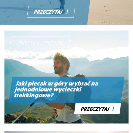
⟩
PRZECZYTAJ
TURYSTYKA / TREKKING
Jaki plecak w góry wybrać na
jednodniowe wycieczki
trekkingowe?
⟩
PRZECZYTAJ