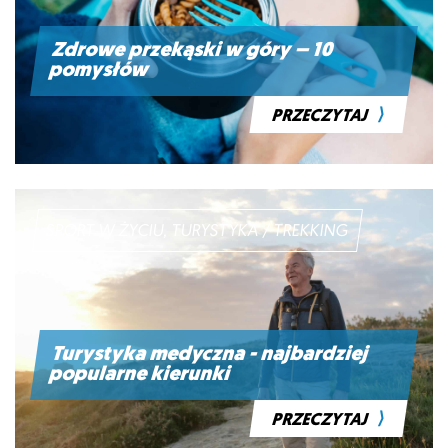
Zdrowe przekąski w góry – 10
pomysłów
⟩
PRZECZYTAJ
SPORT W ŻYCIU, TURYSTYKA / TREKKING
Turystyka medyczna - najbardziej
popularne kierunki
⟩
PRZECZYTAJ