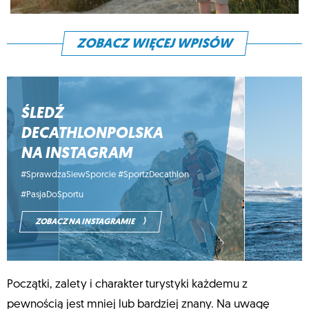
ZOBACZ WIĘCEJ WPISÓW
ŚLEDŹ
DECATHLONPOLSKA
NA INSTAGRAM
#SprawdzaSiewSporcie #SportzDecathlon
#PasjaDoSportu
⟩
ZOBACZ NA INSTAGRAMIE
Początki, zalety i charakter turystyki każdemu z
pewnością jest mniej lub bardziej znany. Na uwagę