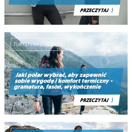
⟩
PRZECZYTAJ
TURYSTYKA / TREKKING
Jaki polar wybrać, aby zapewnić
sobie wygodę i komfort termiczny -
gramatura, fason, wykończenie
⟩
PRZECZYTAJ