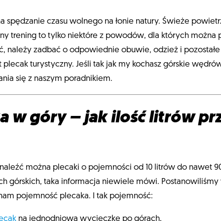
 na spędzanie czasu wolnego na łonie natury. Świeże powie
ny trening to tylko niektóre z powodów, dla których można 
ć, należy zadbać o odpowiednie obuwie, odzież i pozostał
lecak turystyczny. Jeśli tak jak my kochasz górskie wędrówk
nia się z naszym poradnikiem.
 w góry – jak ilość litrów pr
naleźć można plecaki o pojemności od 10 litrów do nawet 90
 górskich, taka informacja niewiele mówi. Postanowiliśmy 
 nam pojemność plecaka. I tak pojemność:
lecak
na jednodniową wycieczkę po górach,