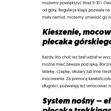
możemy powiększyć litraż 5-10 l. O
od góry. Regulacja klapy pozwala na 
mały namiot, możemy umieścić go na 
Kieszenie, mocow
plecaka górskieg
Każdy, kto choć raz brał udział w wyc
można mieć zawsze pod ręką. Boczne
latarkę, czapkę, okulary lub inne ni
mocowania. Za pomocą karabińczyka m
długości, pozwalają też umocować na 
System nośny – e