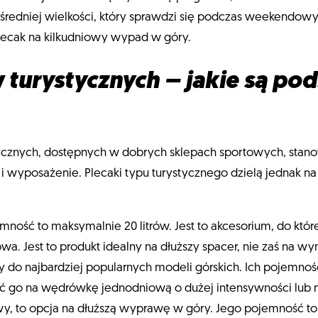
ak średniej wielkości, który sprawdzi się podczas weekendo
 plecak na kilkudniowy wypad w góry.
 turystycznych – jakie są p
cznych, dostępnych w dobrych sklepach sportowych, stanow
i wyposażenie. Plecaki typu turystycznego dzielą jednak n
mność to maksymalnie 20 litrów. Jest to akcesorium, do któr
wa. Jest to produkt idealny na dłuższy spacer, nie zaś na wy
y do najbardziej popularnych modeli górskich. Ich pojemność
rać go na wędrówkę jednodniową o dużej intensywności l
y, to opcja na dłuższą wyprawę w góry. Jego pojemność to o