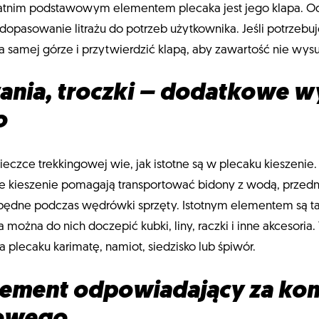
statnim podstawowym elementem plecaka jest jego klapa. 
dopasowanie litrażu do potrzeb użytkownika. Jeśli potrzebuj
samej górze i przytwierdzić klapą, aby zawartość nie wys
ania, troczki – dodatkowe 
o
ieczce trekkingowej wie, jak istotne są w plecaku kieszenie
 kieszenie pomagają transportować bidony z wodą, przednie
ezbędne podczas wędrówki sprzęty. Istotnym elementem są tak
ożna do nich doczepić kubki, liny, raczki i inne akcesori
plecaku karimatę, namiot, siedzisko lub śpiwór.
lement odpowiadający za ko