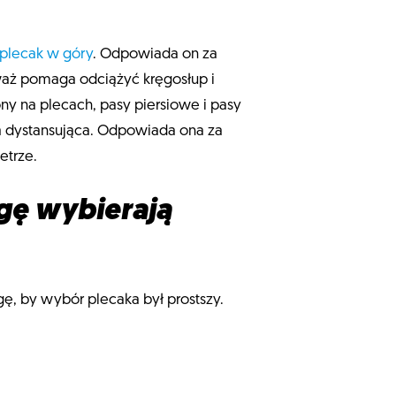
plecak w góry
. Odpowiada on za
eważ pomaga odciążyć kręgosłup i
y na plecach, pasy piersiowe i pasy
a dystansująca. Odpowiada ona za
etrze.
agę wybierają
ę, by wybór plecaka był prostszy.