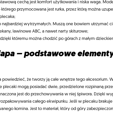
dstawową cechą jest komfort użytkowania i niska waga. Mod
 którego przymocowana jest rurka, przez którą można uzupe
plecaka;
o najbardziej wytrzymałych. Muszą one bowiem utrzymać ci
 czekany, lawinowe ABC, a nawet narty skiturowe;
ęt, dzięki któremu można chodzić po górach z małym dzieckie
lapa – podstawowe elementy
 powiedzieć, że tworzy ją całe wnętrze tego akcesorium. 
e plecaki mogą posiadać dwie, przedzielone rozpinaną prz
znaczona jest do przechowywania w niej śpiwora. Dzięki w
ozpakowywania całego ekwipunku. Jeśli w plecaku brakuje
anego komina. Jest to materiał, który od góry zabezpieczon