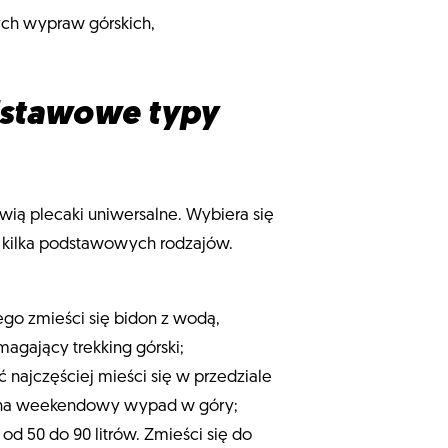
wych wypraw górskich,
odstawowe typy
ią plecaki uniwersalne. Wybiera się
a kilka podstawowych rodzajów.
ego zmieści się bidon z wodą,
magający trekking górski;
 najczęściej mieści się w przedziale
ub na weekendowy wypad w góry;
d 50 do 90 litrów. Zmieści się do