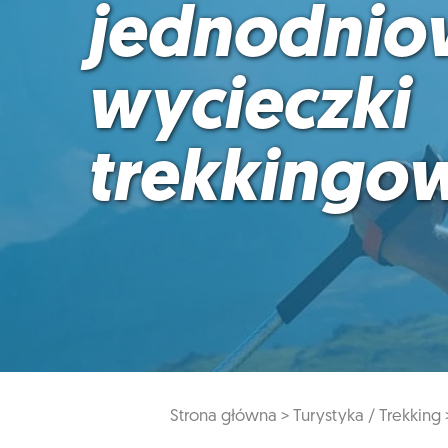
jednodnio
wycieczki
trekkingo
Strona główna >
Turystyka / Trekking 