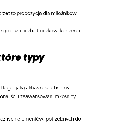
przęt to propozycja dla miłośników
e go duża liczba troczków, kieszeni i
które typy
 od tego, jaką aktywność chcemy
onaliści i zaawansowani miłośnicy
 licznych elementów, potrzebnych do