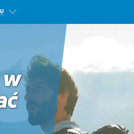
TU
k w
ać