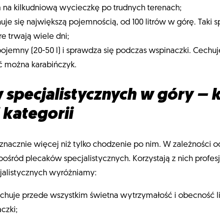
 na kilkudniową wycieczkę po trudnych terenach;
uje się największą pojemnością, od 100 litrów w górę. Taki s
e trwają wiele dni;
 pojemny (20-50 l) i sprawdza się podczas wspinaczki. Cechuj
ć można karabińczyk.
specjalistycznych w góry – 
j kategorii
m znacznie więcej niż tylko chodzenie po nim. W zależności
śród plecaków specjalistycznych. Korzystają z nich profesj
cjalistycznych wyróżniamy:
cechuje przede wszystkim świetna wytrzymałość i obecność
czki;