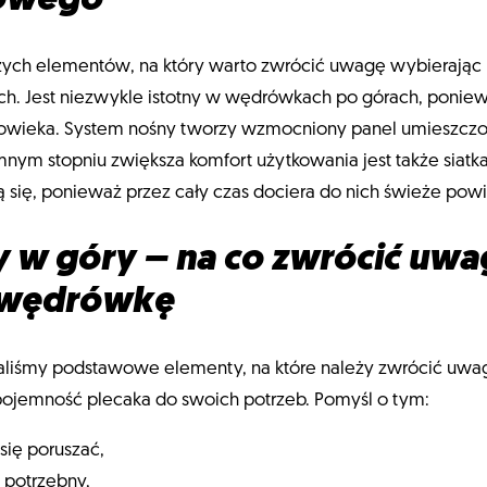
gowego
szych elementów, na który warto zwrócić uwagę wybierając
kach. Jest niezwykle istotny w wędrówkach po górach, poni
łowieka. System nośny tworzy wzmocniony panel umieszczon
nym stopniu zwiększa komfort użytkowania jest także siatk
cą się, ponieważ przez cały czas dociera do nich świeże powi
y w góry – na co zwrócić uw
ą wędrówkę
aliśmy podstawowe elementy, na które należy zwrócić uwag
jemność plecaka do swoich potrzeb. Pomyśl o tym:
się poruszać,
n potrzebny,