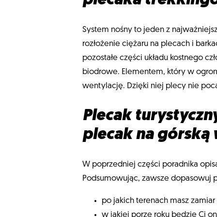
plecaka trekkin
System nośny to jeden z najważniej
rozłożenie ciężaru na plecach i bar
pozostałe części układu kostnego cz
biodrowe. Elementem, który w ogrom
wentylację. Dzięki niej plecy nie po
Plecak turystyczn
plecak na górsk
W poprzedniej części poradnika opis
Podsumowując, zawsze dopasowuj po
po jakich terenach masz zamiar 
w jakiej porze roku będzie Ci o