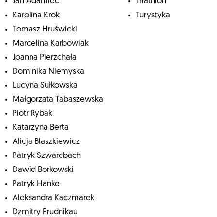
Jan Adamiec
Triathlon
Karolina Krok
Turystyka
Tomasz Hruświcki
Marcelina Karbowiak
Joanna Pierzchała
Dominika Niemyska
Lucyna Sułkowska
Małgorzata Tabaszewska
Piotr Rybak
Katarzyna Berta
Alicja Blaszkiewicz
Patryk Szwarcbach
Dawid Borkowski
Patryk Hanke
Aleksandra Kaczmarek
Dzmitry Prudnikau