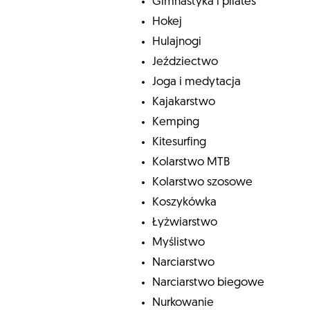
Gimnastyka i pilates
Hokej
Hulajnogi
Jeździectwo
Joga i medytacja
Kajakarstwo
Kemping
Kitesurfing
Kolarstwo MTB
Kolarstwo szosowe
Koszykówka
Łyżwiarstwo
Myślistwo
Narciarstwo
Narciarstwo biegowe
Nurkowanie