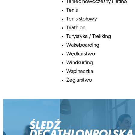
Taniec nowoczesny i latino
Tenis
Tenis stołowy
Triathlon
Turystyka / Trekking
Wakeboarding
Wędkarstwo
Windsurfing
Wspinaczka
Żeglarstwo
ŚLEDŹ
DECATHLONPOLSKA