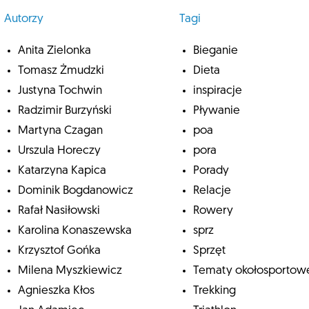
Autorzy
Tagi
Anita Zielonka
Bieganie
Tomasz Żmudzki
Dieta
Justyna Tochwin
inspiracje
Radzimir Burzyński
Pływanie
Martyna Czagan
poa
Urszula Horeczy
pora
Katarzyna Kapica
Porady
Dominik Bogdanowicz
Relacje
Rafał Nasiłowski
Rowery
Karolina Konaszewska
sprz
Krzysztof Gońka
Sprzęt
Milena Myszkiewicz
Tematy okołosportow
Agnieszka Kłos
Trekking