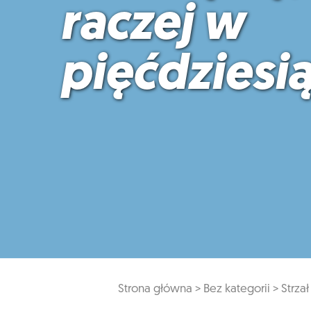
raczej w
pięćdziesi
Strona główna >
Bez kategorii >
Strza