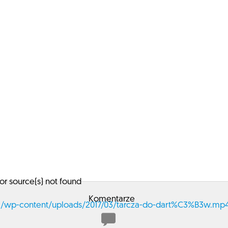
or source(s) not found
Komentarze
n.pl/wp-content/uploads/2017/03/tarcza-do-dart%C3%B3w.mp