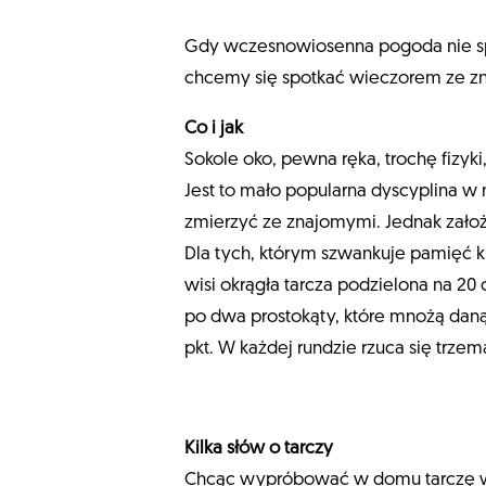
Gdy wczesnowiosenna pogoda nie sprz
chcemy się spotkać wieczorem ze zna
Co i jak
Sokole oko, pewna ręka, trochę fizyki
Jest to mało popularna dyscyplina w 
zmierzyć ze znajomymi. Jednak założę
Dla tych, którym szwankuje pamięć kr
wisi okrągła tarcza podzielona na 20
po dwa prostokąty, które mnożą daną 
pkt. W każdej rundzie rzuca się trzem
Kilka słów o tarczy
Chcąc wypróbować w domu tarczę w 