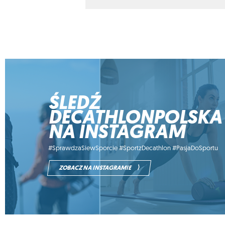
00:00
Używaj strzałek do góry oraz do dołu
ŚLEDŹ
DECATHLONPOLSKA
NA INSTAGRAM
#SprawdzaSiewSporcie #SportzDecathlon #PasjaDoSportu
⟩
ZOBACZ NA INSTAGRAMIE