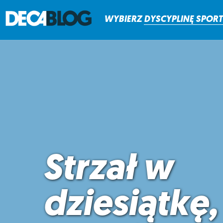
WYBIERZ
DYSCYPLINĘ
SPOR
Strzał w
dziesiątkę,