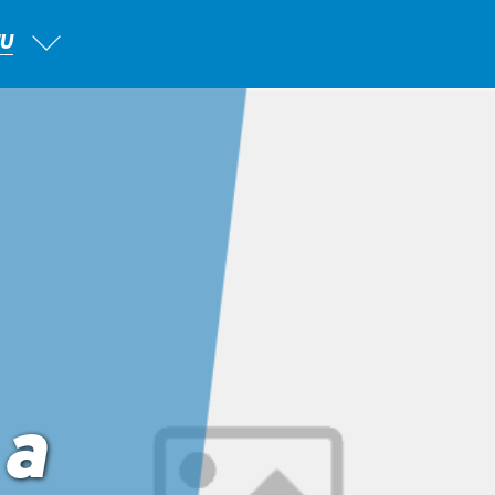
TU
 a