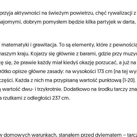
yja aktywności na świeżym powietrzu, chęć rywalizacji z k
jomymi, dobrym pomysłem będzie kilka partyjek w darta, cz
, matematyki i grawitacja. To są elementy, które z pewnością
naszym kraju. Kojarzy się głównie z barami, gdzie przy muz
 się, że prawie każdy miał kiedyś okazję porzucać, a już n
ótko opisze główne zasady: na wysokości 173 cm (na tej wyso
 części. Każda z nich ma przypisaną wartość punktową (1-20
wartość dwu- i trzykrotnie. Dodatkowo na środku tarczy znaj
a rzutkami z odległości 237 cm.
domowych warunkach, stanąłem przed dylematem – tarcza 