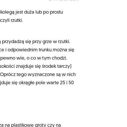
olegą jest duża lub po prostu
yli rzutki.
 przydadzą się przy grze w rzutki.
yce i odpowiednim trunku można się
a pewno wie, o co w tym chodzi.
kości znajduje się środek tarczy)
). Oprócz tego wyznaczone są w nich
duje się okrągłe pole warte 25 i 50
na plastikowe groty czy na