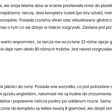
 ale wizja łatania dziur w ścianie przekonała mnie do plastik
najdziemy: tarczę, dwa komplety rzutek (po trzy sztuki), in
 porządnie. Posiada czytelny ekran oraz wbudowany głośnic
s o tym co się dzieje w trakcie rozgrywki. Zasilana jest pr
o warto wspomnieć, że tarcza ma wczytane 22 różne opcje gi
ie daje nam około 80 różnych trybów. Jest nawet rozgrywka 
ek jakości do ceny. Posiada ona wszystko, co jest potrzebne 
 języku angielskim, natomiast nie są trudne do zrozumien
abilna i poprawnie nalicza punkty po oddanym rzucie. Sama 
łączone do kompletu są lekkie (ważą 8 gramów), ale dzięki tem