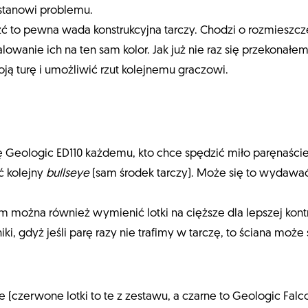
 stanowi problemu.
leźć to pewna wada konstrukcyjna tarczy. Chodzi o rozmiesz
wanie ich na ten sam kolor. Jak już nie raz się przekonałem
ą turę i umożliwić rzut kolejnemu graczowi.
ę Geologic ED110 każdemu, kto chce spędzić miło paręnaście
ć kolejny
bullseye
(sam środek tarczy). Może się to wydawać 
można również wymienić lotki na cięższe dla lepszej kontro
i, gdyż jeśli parę razy nie trafimy w tarczę, to ściana może
e (czerwone lotki to te z zestawu, a czarne to Geologic Falc