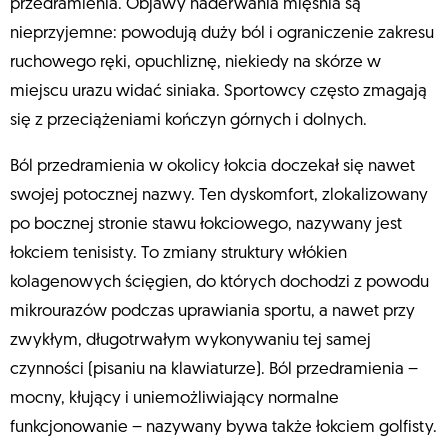
przedramienia. Objawy naderwania mięśnia są
nieprzyjemne: powodują duży ból i ograniczenie zakresu
ruchowego ręki, opuchliznę, niekiedy na skórze w
miejscu urazu widać siniaka. Sportowcy często zmagają
się z przeciążeniami kończyn górnych i dolnych.
Ból przedramienia w okolicy łokcia doczekał się nawet
swojej potocznej nazwy. Ten dyskomfort, zlokalizowany
po bocznej stronie stawu łokciowego, nazywany jest
łokciem tenisisty. To zmiany struktury włókien
kolagenowych ścięgien, do których dochodzi z powodu
mikrourazów podczas uprawiania sportu, a nawet przy
zwykłym, długotrwałym wykonywaniu tej samej
czynności (pisaniu na klawiaturze). Ból przedramienia –
mocny, kłujący i uniemożliwiający normalne
funkcjonowanie – nazywany bywa także łokciem golfisty.