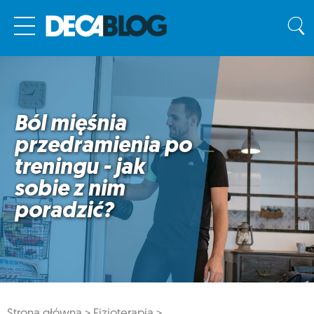
Ból mięśnia
przedramienia po
treningu - jak
sobie z nim
poradzić?
Strona główna >
Fizjoterapia >