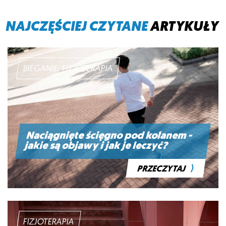
NAJCZĘŚCIEJ CZYTANE
ARTYKUŁY
BIEGANIE, FIZJOTERAPIA
Naciągnięte ścięgno pod kolanem -
jakie są objawy i jak je leczyć?
⟩
PRZECZYTAJ
FIZJOTERAPIA