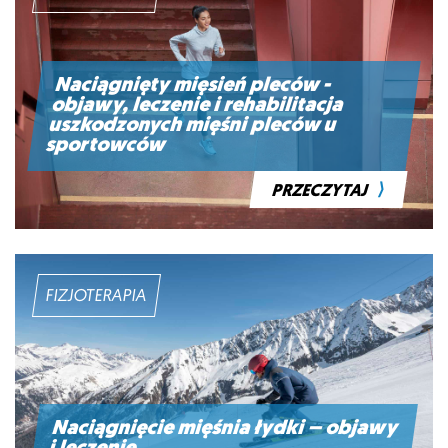
Naciągnięty mięsień pleców -
objawy, leczenie i rehabilitacja
uszkodzonych mięśni pleców u
sportowców
⟩
PRZECZYTAJ
FIZJOTERAPIA
Naciągnięcie mięśnia łydki – objawy