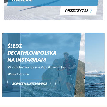
i leczenie
⟩
PRZECZYTAJ
ŚLEDŹ
DECATHLONPOLSKA
NA INSTAGRAM
#SprawdzaSiewSporcie #SportzDecathlon
#PasjaDoSportu
⟩
ZOBACZ NA INSTAGRAMIE