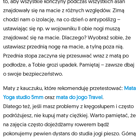
to, aby wszystkie kończyny podczas wszystkich asan
znajdowały się na macie z różnych względów. Zimą
chodzi nam o izolację, na co dzień o antypoślizg –
ustawiając się np. w wojowniku II obie nogi muszą
znajdować się na macie. Dlaczego? Wyobraź sobie, że
ustawiasz przednią nogę na macie, a tylną poza nią.
Przednia stopa zaczyna się przesuwać wraz z matą po
podłodze, a Tobie grozi upadek. Pamiętaj – zawsze dbaj
o swoje bezpieczeństwo.
Maty z kauczuku, które rekomenduję przetestować:
Mata
Yoga studio 5mm
oraz
mata do jogo Travel
.
Dlatego też, jeśli masz problemy z kręgosłupem i często
podróżujesz, nie kupuj maty ciężkiej. Warto pamiętać, że
na zajęcia często dojeżdżamy rowerem bądź
pokonujemy pewien dystans do studia jogi pieszo. Górną