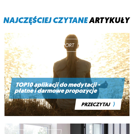
NAJCZĘŚCIEJ CZYTANE
ARTYKUŁY
JOGA I MEDYTACJA, SPORT
TOP10 aplikacji do medytacji -
płatne i darmowe propozycje
⟩
PRZECZYTAJ