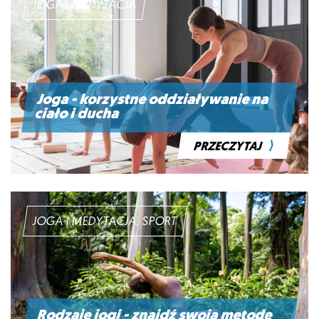
JOGA I MEDYTACJA
Joga - korzystne oddziaływanie na
ciało i ducha
⟩
PRZECZYTAJ
JOGA I MEDYTACJA, SPORT
Rodzaje jogi - znajdź swoją metodę