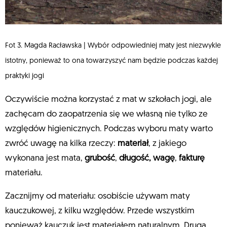
Fot 3. Magda Racławska | Wybór odpowiedniej maty jest niezwykle
istotny, ponieważ to ona towarzyszyć nam będzie podczas każdej
praktyki jogi
Oczywiście można korzystać z mat w szkołach jogi, ale
zachęcam do zaopatrzenia się we własną nie tylko ze
względów higienicznych. Podczas wyboru maty warto
zwróć uwagę na kilka rzeczy:
materiał
, z jakiego
wykonana jest mata,
grubość
,
długość,
wagę
,
fakturę
materiału.
Zacznijmy od materiału: osobiście używam maty
kauczukowej, z kilku względów. Przede wszystkim
ponieważ kauczuk jest materiałem naturalnym. Drugą