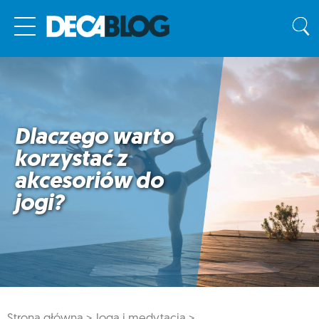
Dlaczego warto
korzystać z
akcesoriów do
jogi?
Strona główna >
Joga i medytacja >