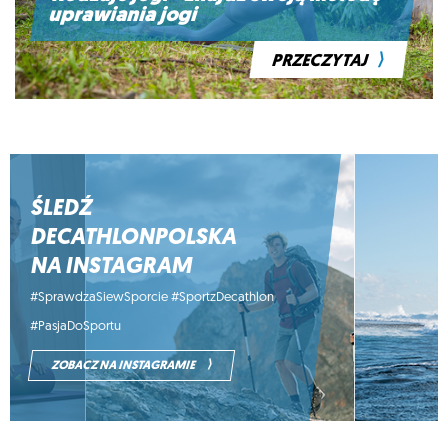
uprawiania jogi
⟩
PRZECZYTAJ
ŚLEDŹ
DECATHLONPOLSKA
NA INSTAGRAM
#SprawdzaSiewSporcie #SportzDecathlon
#PasjaDoSportu
⟩
ZOBACZ NA INSTAGRAMIE