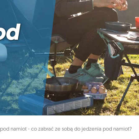
od
pod namiot - co zabrać ze sobą do jedzenia pod namiot?