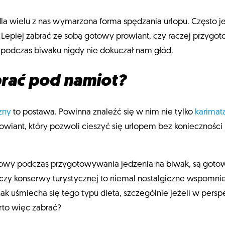
 wielu z nas wymarzona forma spędzania urlopu. Często je
 Lepiej zabrać ze sobą gotowy prowiant, czy raczej przygot
 podczas biwaku nigdy nie dokuczał nam głód.
brać pod namiot?
zny
to postawa. Powinna znaleźć się w nim nie tylko
karimat
rowiant, który pozwoli cieszyć się urlopem bez konieczności
łowy podczas przygotowywania jedzenia na biwak, są goto
, czy konserwy turystycznej to niemal nostalgiczne wspomn
nak uśmiecha się tego typu dieta, szczególnie jeżeli w per
rto więc zabrać?