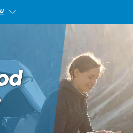
TU
od