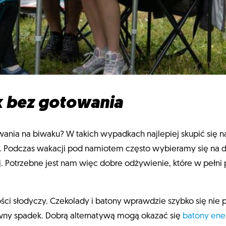
k bez gotowania
ania na biwaku? W takich wypadkach najlepiej skupić się n
 Podczas wakacji pod namiotem często wybieramy się na dł
j. Potrzebne jest nam więc dobre odżywienie, które w pełni
ości słodyczy. Czekolady i batony wprawdzie szybko się nie 
owny spadek. Dobrą alternatywą mogą okazać się
batony ene