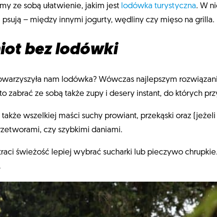
my ze sobą ułatwienie, jakim jest
lodówka turystyczna
. W 
 psują – między innymi jogurty, wędliny czy mięso na grilla.
iot bez lodówki
towarzyszyła nam lodówka? Wówczas najlepszym rozwiązanie
o zabrać ze sobą także zupy i desery instant, do których p
akże wszelkiej maści suchy prowiant, przekąski oraz (jeże
przetworami, czy szybkimi daniami.
raci świeżość lepiej wybrać sucharki lub pieczywo chrupkie. 
.