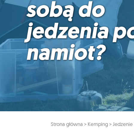
sobą do
jedzenia p
namiot?
Strona główna >
Kemping >
Jedzenie 