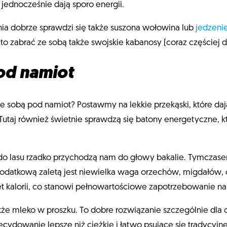
 jednocześnie dają sporo energii.
a dobrze sprawdzi się także suszona wołowina lub
jedzenie
rto zabrać ze sobą także swojskie kabanosy (coraz częściej 
od namiot
 ze sobą pod namiot? Postawmy na lekkie przekąski, które da
utaj również świetnie sprawdzą się batony energetyczne, 
o lasu rzadko przychodzą nam do głowy bakalie. Tymczasem 
. Dodatkową zaletą jest niewielka waga orzechów, migdałów
 kalorii, co stanowi pełnowartościowe zapotrzebowanie na
kże mleko w proszku. To dobre rozwiązanie szczególnie dla 
ecydowanie lepsze niż ciężkie i łatwo psujące się tradycyjn