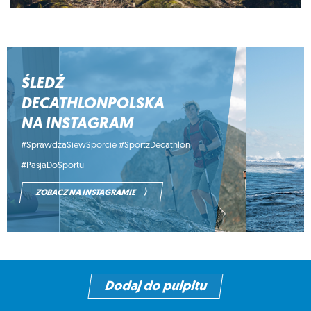
ŚLEDŹ
DECATHLONPOLSKA
NA INSTAGRAM
#SprawdzaSiewSporcie #SportzDecathlon
#PasjaDoSportu
⟩
ZOBACZ NA INSTAGRAMIE
Dodaj do pulpitu