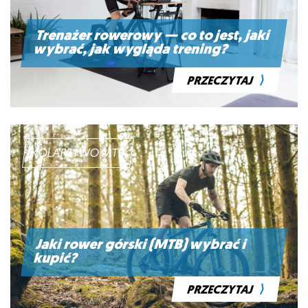
Trenażer rowerowy — co to jest, jaki
wybrać, jak wygląda trening?
⟩
PRZECZYTAJ
KOLARSTWO MTB
Jaki rower górski (MTB) wybrać i
kupić?
⟩
PRZECZYTAJ