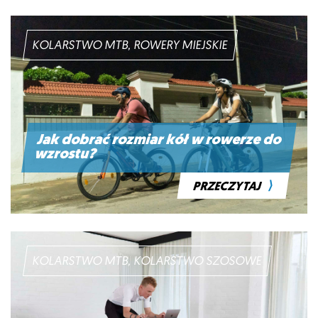
KOLARSTWO MTB, ROWERY MIEJSKIE
Jak dobrać rozmiar kół w rowerze do
wzrostu?
⟩
PRZECZYTAJ
KOLARSTWO MTB, KOLARSTWO SZOSOWE