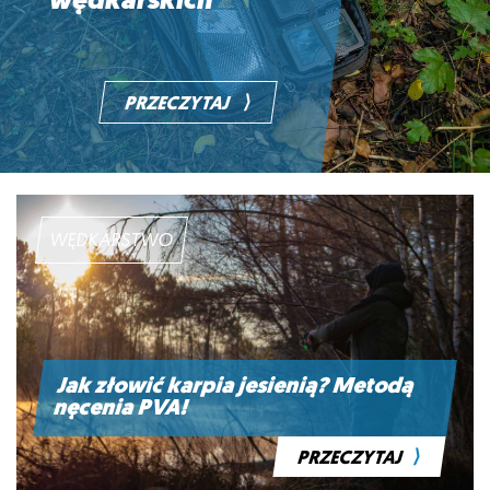
wędkarskich
⟩
PRZECZYTAJ
WĘDKARSTWO
Jak złowić karpia jesienią? Metodą
nęcenia PVA!
⟩
PRZECZYTAJ