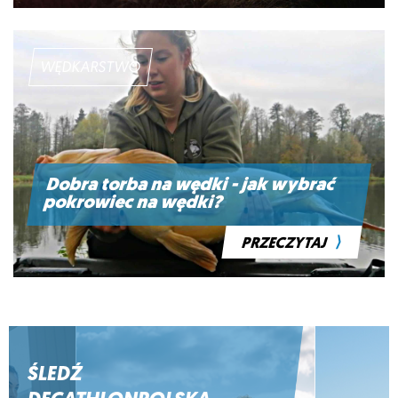
WĘDKARSTWO
Dobra torba na wędki - jak wybrać
pokrowiec na wędki?
⟩
PRZECZYTAJ
ŚLEDŹ