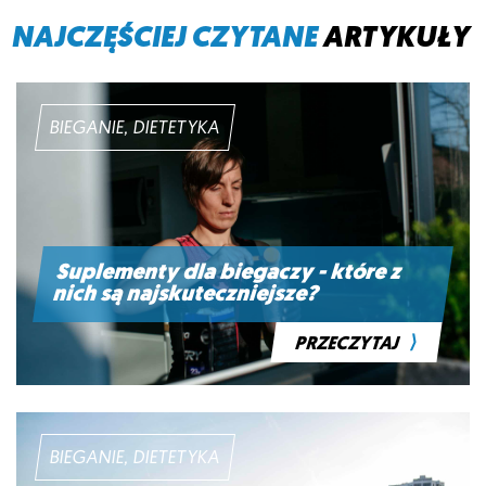
NAJCZĘŚCIEJ CZYTANE
ARTYKUŁY
BIEGANIE, DIETETYKA
Suplementy dla biegaczy - które z
nich są najskuteczniejsze?
⟩
PRZECZYTAJ
BIEGANIE, DIETETYKA