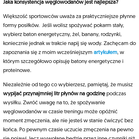
Jaka konsystencja węglowodanów jest najlepsza?
Większość sportowców uważa za praktyczniejsze płynne
formy posiłków. Jeśli wolisz spożywać pokarm stały,
wybierz baton energetyczny, żel, banany, rodzynki,
koniecznie jednak w trakcie napij się wody. Zachęcam do
zapoznania się z moim wcześniejszym
artykułem
, w
którym szczegółowo opisuję batony energetyczne i
proteinowe.
Niezależnie od tego co wybierzesz, pamiętaj, że musisz
wypijać przynajmniej litr płynów na godzinę
podczas
wysiłku. Zwróć uwagę na to, że spożywanie
węglowodanów w czasie treningu może opóźnić
moment zmęczenia, ale nie jesteś w stanie ćwiczyć bez
końca. Po pewnym czasie uczucie zmęczenia na pewno
się pojawi, lecz wywołane będzie przez inne czynniki niż