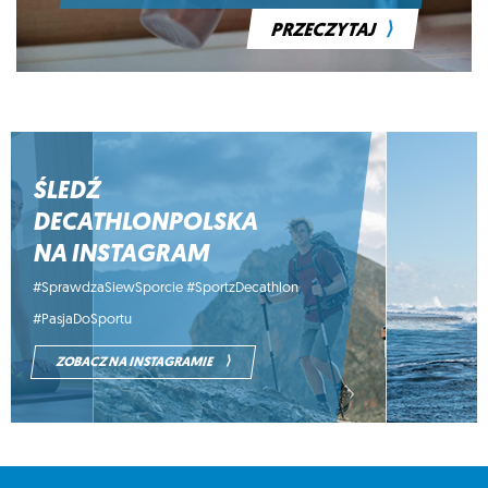
⟩
PRZECZYTAJ
ŚLEDŹ
DECATHLONPOLSKA
NA INSTAGRAM
#SprawdzaSiewSporcie #SportzDecathlon
#PasjaDoSportu
⟩
ZOBACZ NA INSTAGRAMIE