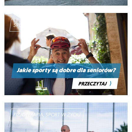
SPORT W ŻYCIU
Jakie sporty są dobre dla seniorów?
⟩
PRZECZYTAJ
FIZJOTERAPIA, SPORT W ŻYCIU