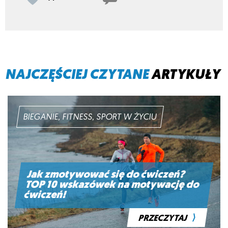
NAJCZĘŚCIEJ CZYTANE
ARTYKUŁY
BIEGANIE, FITNESS, SPORT W ŻYCIU
Jak zmotywować się do ćwiczeń?
TOP 10 wskazówek na motywację do
ćwiczeń!
⟩
PRZECZYTAJ