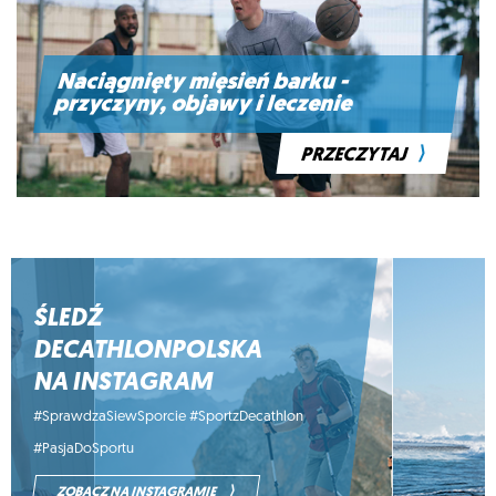
Naciągnięty mięsień barku -
przyczyny, objawy i leczenie
⟩
PRZECZYTAJ
ŚLEDŹ
DECATHLONPOLSKA
NA INSTAGRAM
#SprawdzaSiewSporcie #SportzDecathlon
#PasjaDoSportu
⟩
ZOBACZ NA INSTAGRAMIE