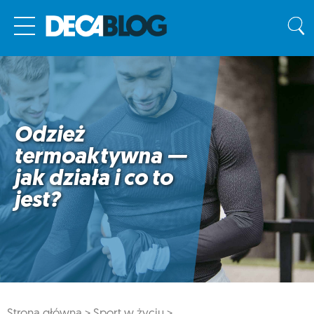
Odzież
termoaktywna —
jak działa i co to
jest?
Strona główna >
Sport w życiu >