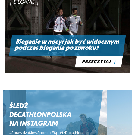
BIEGANIE
Bieganie w nocy: jak być widocznym
podczas biegania po zmroku?
⟩
PRZECZYTAJ
ŚLEDŹ
DECATHLONPOLSKA
NA INSTAGRAM
#SprawdzaSiewSporcie #SportzDecathlon