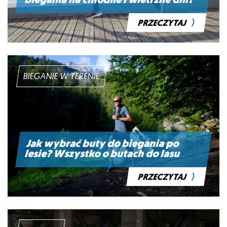
biegania na chłodne i wietrzne dni?
⟩
PRZECZYTAJ
BIEGANIE W TERENIE
Jak wybrać buty do biegania po
lesie? Wszystko o butach do lasu
⟩
PRZECZYTAJ