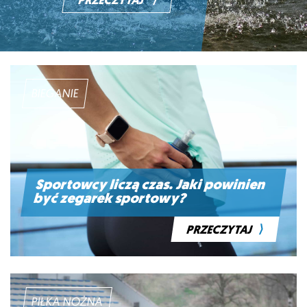
⟩
PRZECZYTAJ
BIEGANIE
Sportowcy liczą czas. Jaki powinien
być zegarek sportowy?
⟩
PRZECZYTAJ
PIŁKA NOŻNA