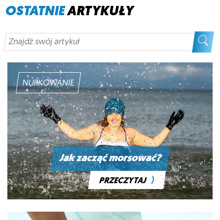
OSTATNIE
ARTYKUŁY
NURKOWANIE
Jak zacząć morsować?
⟩
PRZECZYTAJ