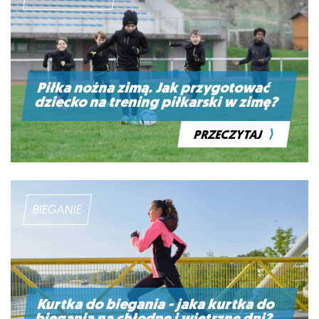
Piłka nożna zimą. Jak przygotować
dziecko na trening piłkarski w zimę?
⟩
PRZECZYTAJ
BIEGANIE
Kurtka do biegania - jaka kurtka do