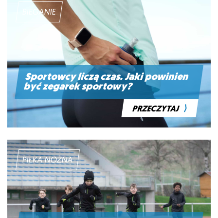
BIEGANIE
Sportowcy liczą czas. Jaki powinien
być zegarek sportowy?
⟩
PRZECZYTAJ
PIŁKA NOŻNA