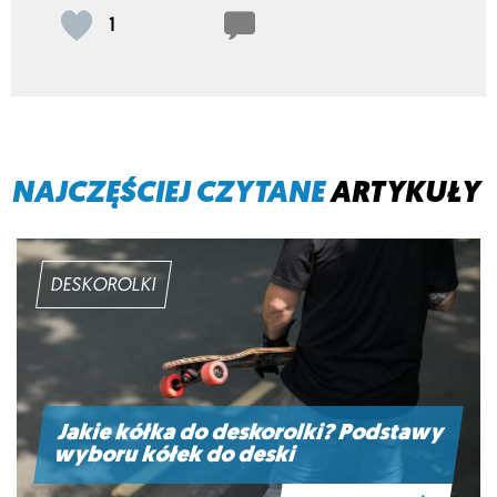
1
NAJCZĘŚCIEJ CZYTANE
ARTYKUŁY
DESKOROLKI
Jakie kółka do deskorolki? Podstawy
wyboru kółek do deski