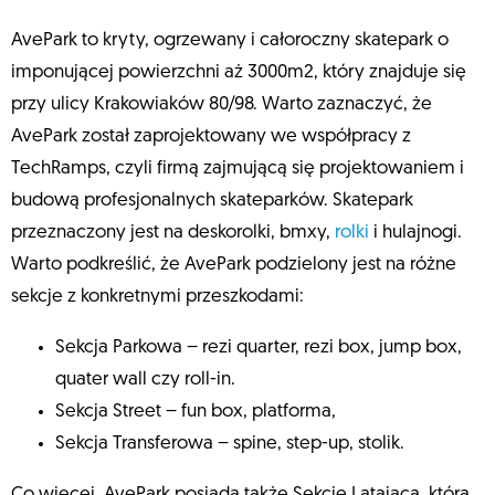
AvePark to kryty, ogrzewany i całoroczny skatepark o
imponującej powierzchni aż 3000m2, który znajduje się
przy ulicy Krakowiaków 80/98. Warto zaznaczyć, że
AvePark został zaprojektowany we współpracy z
TechRamps, czyli firmą zajmującą się projektowaniem i
budową profesjonalnych skateparków. Skatepark
przeznaczony jest na deskorolki, bmxy,
rolki
i hulajnogi.
Warto podkreślić, że AvePark podzielony jest na różne
sekcje z konkretnymi przeszkodami:
Sekcja Parkowa – rezi quarter, rezi box, jump box,
quater wall czy roll-in.
Sekcja Street – fun box, platforma,
Sekcja Transferowa – spine, step-up, stolik.
Co więcej, AvePark posiada także Sekcję Latającą, która