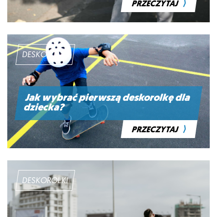
⟩
PRZECZYTAJ
DESKOROLKI
Jak wybrać pierwszą deskorolkę dla
dziecka?
⟩
PRZECZYTAJ
DESKOROLKI