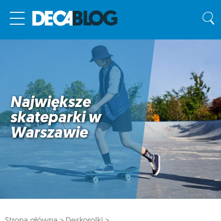
Największe
skateparki w
Warszawie
Strona główna >
Deskorolki >