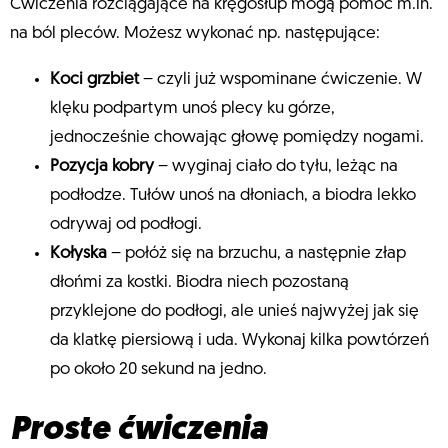
Ćwiczenia rozciągające na kręgosłup mogą pomóc m.in.
na ból pleców. Możesz wykonać np. następujące:
Koci grzbiet
– czyli już wspominane ćwiczenie. W
klęku podpartym unoś plecy ku górze,
jednocześnie chowając głowę pomiędzy nogami.
Pozycja kobry
– wyginaj ciało do tyłu, leżąc na
podłodze. Tułów unoś na dłoniach, a biodra lekko
odrywaj od podłogi.
Kołyska
– połóż się na brzuchu, a następnie złap
dłońmi za kostki. Biodra niech pozostaną
przyklejone do podłogi, ale unieś najwyżej jak się
da klatkę piersiową i uda. Wykonaj kilka powtórzeń
po około 20 sekund na jedno.
Proste ćwiczenia