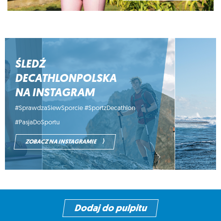
ŚLEDŹ
DECATHLONPOLSKA
NA INSTAGRAM
#SprawdzaSiewSporcie #SportzDecathlon
#PasjaDoSportu
⟩
ZOBACZ NA INSTAGRAMIE
Dodaj do pulpitu