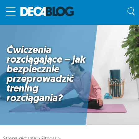
Ćwiczenia
rozciągające – jak
bezpiecznie
przeprowadzić
trening
rozciągania?
Strona główna >
Fitness >