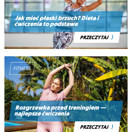
Jak mieć płaski brzuch? Dieta i
ćwiczenia to podstawa
⟩
PRZECZYTAJ
FITNESS
Rozgrzewka przed treningiem —
najlepsze ćwiczenia
⟩
PRZECZYTAJ