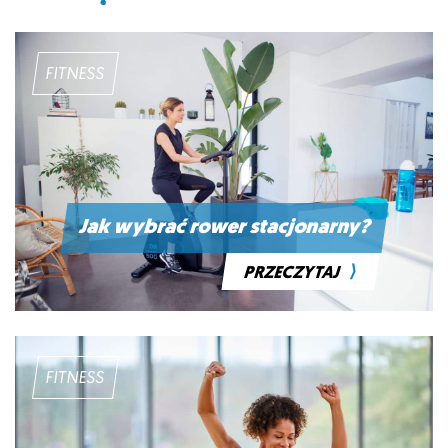
FITNESS
Jak wybrać rower stacjonarny?
⟩
PRZECZYTAJ
FITNESS