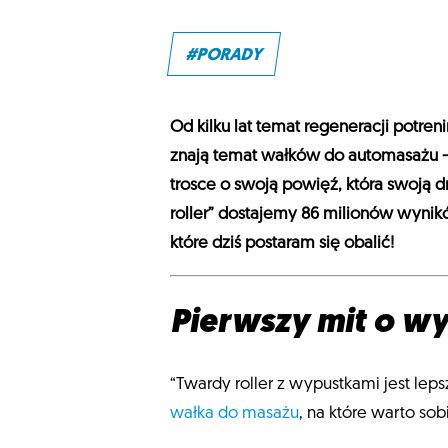
#PORADY
Od kilku lat temat regeneracji potr
znają temat wałków do automasażu – o
trosce o swoją powięź, która swoją d
roller” dostajemy 86 milionów wynik
które dziś postaram się obalić!
Pierwszy mit o w
“Twardy roller z wypustkami jest leps
wałka do masażu
, na które warto so