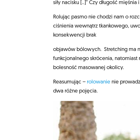
siły nacisku [..]” Czy długość mięśni
Rolując pasmo nie chodzi nam o rozci
ciśnienia wewnątrz tkankowego, uwod
konsekwencji brak
objawów bólowych. Stretching ma na
funkcjonalnego skrócenia, natomiast 
bolesność masowanej okolicy.
Reasumując –
rolowanie
nie prowadzi
dwa różne pojęcia.