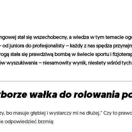
eningowej stał się wszechobecny, a wiedza w tym temacie 
d juniora do profesjonalisty – każdy z nas spędza przynajmn
rogą stała się prawdziwą bombą w świecie sportu i fizjoter
ów wyszukiwania – niesamowity wynik, niestety wśród tych i
yborze wałka do rolowania po
zy, bo masuje głębiej i wystarczy mi na dłużej.” Czy to pra
bie odpowiedzieć brzmią: