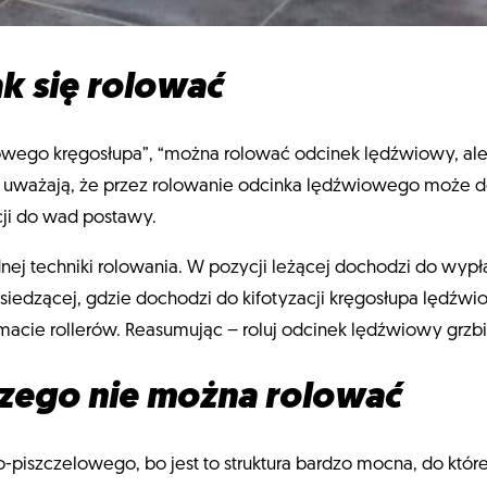
ak się rolować
ego kręgosłupa”, “można rolować odcinek lędźwiowy, ale ty
a uważają, że przez rolowanie odcinka lędźwiowego może do
cji do wad postawy.
nej techniki rolowania. W pozycji leżącej dochodzi do wypł
siedzącej, gdzie dochodzi do kifotyzacji kręgosłupa lędźwi
macie rollerów. Reasumując – roluj odcinek lędźwiowy grzbi
 czego nie można rolować
iszczelowego, bo jest to struktura bardzo mocna, do które