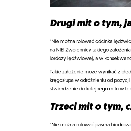
Drugi mit o tym, j
“Nie można rolować odcinka lędźwiow
na NIE! Zwolennicy takiego założeni
lordozy lędźwiowej, a w konsekwen
Takie założenie może wynikać z błęd
kręgosłupa w odróżnieniu od pozycji 
stwierdzenie do kolejnego mitu w te
Trzeci mit o tym,
“Nie można rolować pasma biodrowo-p