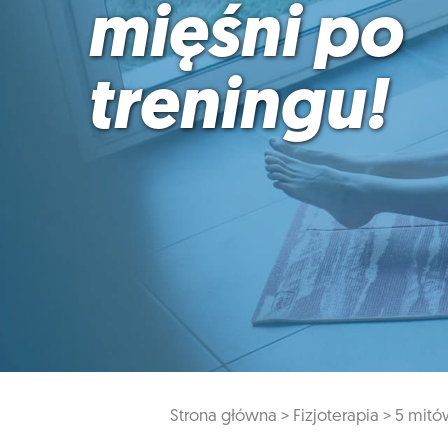
mięśni po
treningu!
Strona główna >
Fizjoterapia >
5 mitó