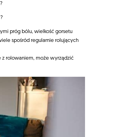
a?
y?
ymi próg bólu, wielkość gorsetu
ele spośród regularnie rolujących
i.
ę z rolowaniem, może wyrządzić