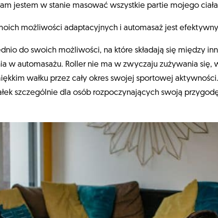
dam jestem w stanie masować wszystkie partie mojego ciał
moich możliwości adaptacyjnych i automasaż jest efektywn
nio do swoich możliwości, na które składają się między inn
w automasażu. Roller nie ma w zwyczaju zużywania się, wi
 miękkim wałku przez cały okres swojej sportowej aktywnośc
łek szczególnie dla osób rozpoczynających swoją przygod