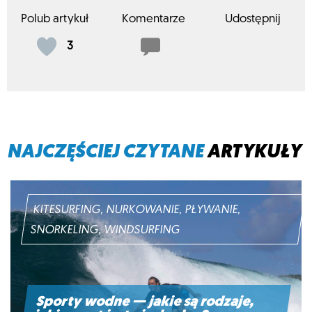
Polub artykuł
Komentarze
Udostępnij
3
NAJCZĘŚCIEJ CZYTANE
ARTYKUŁY
KITESURFING, NURKOWANIE, PŁYWANIE,
SNORKELING, WINDSURFING
Sporty wodne — jakie są rodzaje,