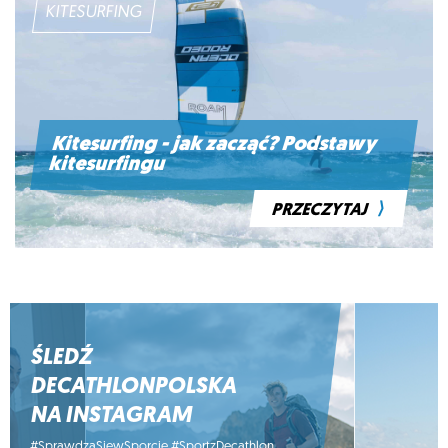
KITESURFING
Kitesurfing - jak zacząć? Podstawy
kitesurfingu
⟩
PRZECZYTAJ
ŚLEDŹ
DECATHLONPOLSKA
NA INSTAGRAM
#SprawdzaSiewSporcie #SportzDecathlon