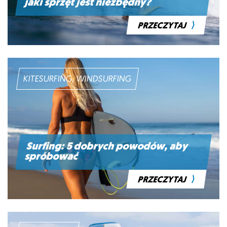
jaki sprzęt jest niezbędny?
⟩
PRZECZYTAJ
KITESURFING, WINDSURFING
Surfing: 5 dobrych powodów, aby
spróbować
⟩
PRZECZYTAJ