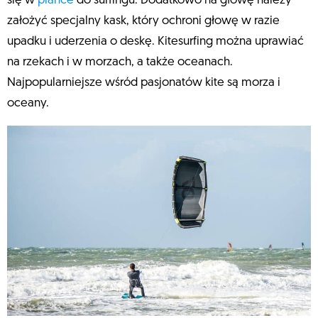
się w
piance
do surfingu. Dodatkowo na głowę należy
założyć specjalny kask, który ochroni głowę w razie
upadku i uderzenia o deskę. Kitesurfing można uprawiać
na rzekach i w morzach, a także oceanach.
Najpopularniejsze wśród pasjonatów kite są morza i
oceany.