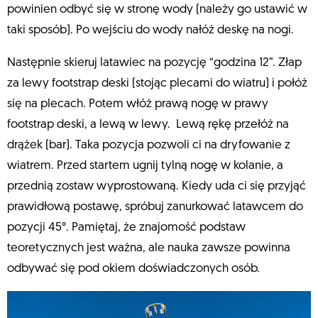
powinien odbyć się w stronę wody (należy go ustawić w
taki sposób). Po wejściu do wody nałóż deskę na nogi.
Następnie skieruj latawiec na pozycję “godzina 12”. Złap
za lewy footstrap deski (stojąc plecami do wiatru) i połóż
się na plecach. Potem włóż prawą nogę w prawy
footstrap deski, a lewą w lewy. Lewą rękę przełóż na
drążek (bar). Taka pozycja pozwoli ci na dryfowanie z
wiatrem. Przed startem ugnij tylną nogę w kolanie, a
przednią zostaw wyprostowaną. Kiedy uda ci się przyjąć
prawidłową postawę, spróbuj zanurkować latawcem do
pozycji 45°. Pamiętaj, że znajomość podstaw
teoretycznych jest ważna, ale nauka zawsze powinna
odbywać się pod okiem doświadczonych osób.