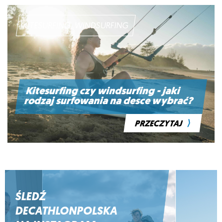
KITESURFING, WINDSURFING
Kitesurfing czy windsurfing - jaki
rodzaj surfowania na desce wybrać?
⟩
PRZECZYTAJ
ŚLEDŹ
DECATHLONPOLSKA