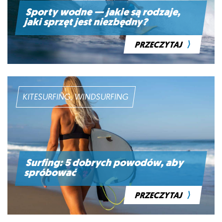
Sporty wodne — jakie są rodzaje,
jaki sprzęt jest niezbędny?
⟩
PRZECZYTAJ
KITESURFING, WINDSURFING
Surfing: 5 dobrych powodów, aby
spróbować
⟩
PRZECZYTAJ