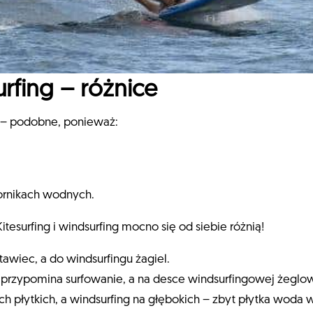
urfing – różnice
a – podobne, ponieważ:
ornikach wodnych.
tesurfing i windsurfing mocno się od siebie różnią!
atawiec, a do windsurfingu żagiel.
j przypomina surfowanie, a na desce windsurfingowej żeglo
ach płytkich, a windsurfing na głębokich – zbyt płytka wo