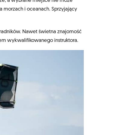
rze, a wybrane miejsce nie może
a morzach i oceanach. Sprzyjający
 poradników. Nawet świetna znajomość
em wykwalifikowanego instruktora.