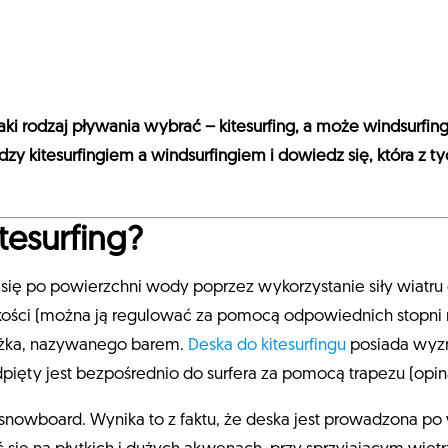
aki rodzaj pływania wybrać – kitesurfing, a może windsurfin
dzy kitesurfingiem a windsurfingiem i dowiedz się, która z 
tesurfing?
e się po powierzchni wody poprzez wykorzystanie siły wiatru
ości (można ją regulować za pomocą odpowiednich stopni nu
ążka, nazywanego barem.
Deska do kitesurfingu
posiada wyzn
dpięty jest bezpośrednio do surfera za pomocą trapezu (opi
snowboard. Wynika to z faktu, że deska jest prowadzona po 