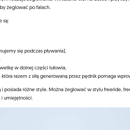
 aby żeglować po falach.
e są:
mujemy się podczas pływania),
,
lwetkę w dolnej części tułowia,
ru, która razem z siłą generowaną przez pędnik pomaga wpro
ą i posiada różne style. Można żeglować w stylu freeride, fr
 i umiejętności.