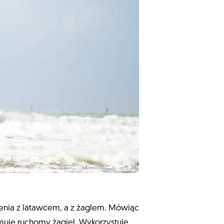
nienia z latawcem, a z żaglem. Mówiąc
muje ruchomy żagiel. Wykorzystuje