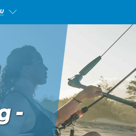
TU
g -