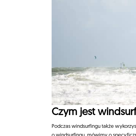
Czym jest windsur
Podczas windsurfingu także wykorzyst
o windsurfingu, mówimy o specyficzn