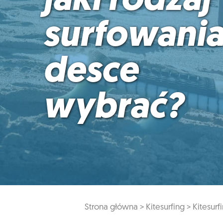
jaki rodzaj
surfowania
desce
wybrać?
Strona główna >
Kitesurfing >
Kitesurf