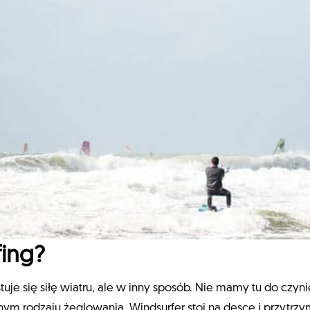
fing?
uje się siłę wiatru, ale w inny sposób. Nie mamy tu do czy
ym rodzaju żeglowania. Windsurfer stoi na desce i przytrzy