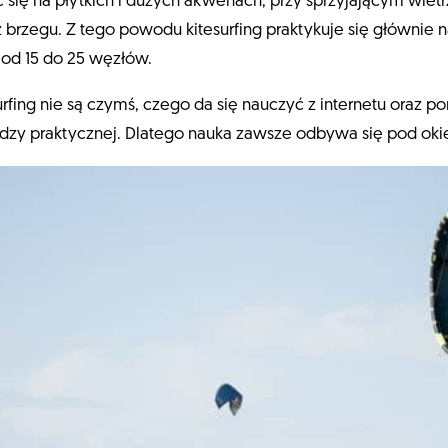
się na płytkich i dużych akwenach, przy sprzyjającym wiet
brzegu. Z tego powodu kitesurfing praktykuje się głównie n
ią od 15 do 25 węzłów.
urfing nie są czymś, czego da się nauczyć z internetu oraz
edzy praktycznej. Dlatego nauka zawsze odbywa się pod oki