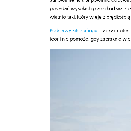
Surfowanie na kite powinno odbywać 
posiadać wysokich przeszkód wzdłuż 
wiatr to taki, który wieje z prędkośc
Podstawy kitesurfingu
oraz sam kites
teorii nie pomoże, gdy zabraknie wi