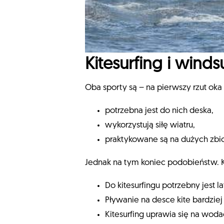
Kitesurfing i winds
Oba sporty są – na pierwszy rzut ok
potrzebna jest do nich deska,
wykorzystują siłę wiatru,
praktykowane są na dużych zbi
Jednak na tym koniec podobieństw. Ki
Do kitesurfingu potrzebny jest l
Pływanie na desce kite bardzie
Kitesurfing uprawia się na wod