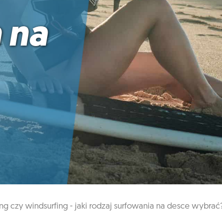
 na
ing czy windsurfing - jaki rodzaj surfowania na desce wybrać