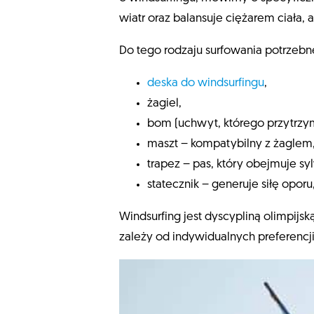
wiatr oraz balansuje ciężarem ciała,
Do tego rodzaju surfowania potrzebn
deska do windsurfingu
,
żagiel,
bom (uchwyt, którego przytrzy
maszt – kompatybilny z żaglem
trapez – pas, który obejmuje sy
statecznik – generuje siłę opo
Windsurfing jest dyscypliną olimpijsk
zależy od indywidualnych preferencji