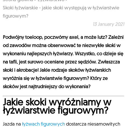
Skoki łyżwiarskie - jakie skoki występują w łyżwiarstwie
figurowym?
13 January 2021
Podwójny toeloop, poczwórny axel, a może lutz? Zależni
od zawodów można obserwować te niezwykłe skoki w
wykonaniu najlepszych łyżwiarzy. Wszystko, co dzieje się
na tafli, jest surowo oceniane przez sędziów. Zwłaszcza
skoki i akrobacje! Jakie rodzaje skoków łyżwiarskich
wyróżnia się w łyżwiarstwie figurowym? Który ze
skoków jest najtrudniejszy do wykonania?
Jakie skoki wyróżniamy w
łyżwiarstwie figurowym?
Jazda na
łyżwach figurowych
dostarcza niesamowitych