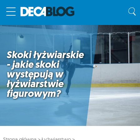
Skoki łyżwiarskie
- jakie skoki
występują w
łyżwiarstwie
figurowym?
Strona główna >
Łyżwiarstwo >