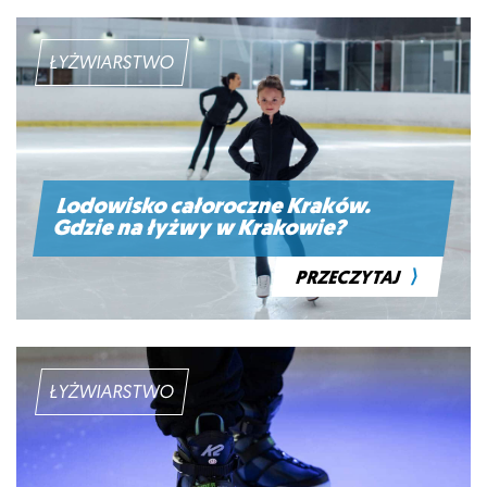
ŁYŻWIARSTWO
Lodowisko całoroczne Kraków.
Gdzie na łyżwy w Krakowie?
⟩
PRZECZYTAJ
ŁYŻWIARSTWO