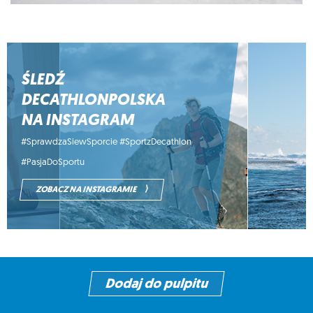
ŚLEDŹ
DECATHLONPOLSKA
NA INSTAGRAM
#SprawdzaSiewSporcie #SportzDecathlon
#PasjaDoSportu
⟩
ZOBACZ NA INSTAGRAMIE
Dodaj do pulpitu