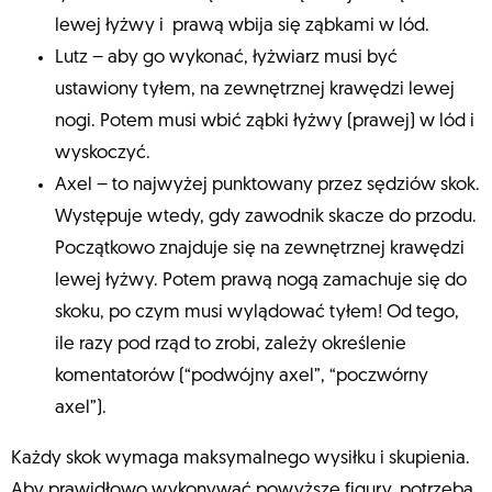
lewej łyżwy i prawą wbija się ząbkami w lód.
Lutz – aby go wykonać, łyżwiarz musi być
ustawiony tyłem, na zewnętrznej krawędzi lewej
nogi. Potem musi wbić ząbki łyżwy (prawej) w lód i
wyskoczyć.
Axel – to najwyżej punktowany przez sędziów skok.
Występuje wtedy, gdy zawodnik skacze do przodu.
Początkowo znajduje się na zewnętrznej krawędzi
lewej łyżwy. Potem prawą nogą zamachuje się do
skoku, po czym musi wylądować tyłem! Od tego,
ile razy pod rząd to zrobi, zależy określenie
komentatorów (“podwójny axel”, “poczwórny
axel”).
Każdy skok wymaga maksymalnego wysiłku i skupienia.
Aby prawidłowo wykonywać powyższe figury, potrzeba