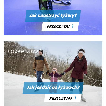
Jak naostrzyć łyżwy?
⟩
PRZECZYTAJ
ŁYŻWIARSTWO
Jak jeździć na łyżwach?
⟩
PRZECZYTAJ