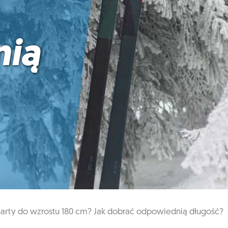
ią
narty do wzrostu 180 cm? Jak dobrać odpowiednią długość?