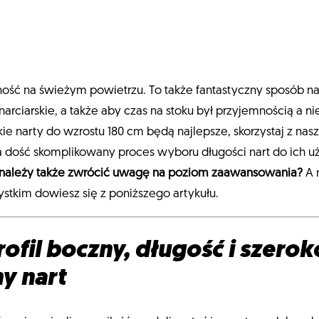
ność na świeżym powietrzu. To także fantastyczny sposób 
arciarskie, a także aby czas na stoku był przyjemnością a 
akie narty do wzrostu 180 cm będą najlepsze, skorzystaj z n
 dość skomplikowany proces wyboru długości nart do ich u
e należy także zwrócić uwagę na poziom zaawansowania?
A 
ystkim dowiesz się z poniższego artykułu.
ofil boczny, długość i szerok
y nart