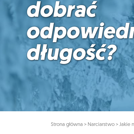
dobrać
odpowiedn
długość?
Strona główna >
Narciarstwo >
Jakie 