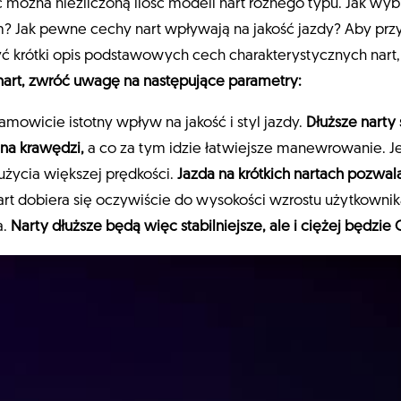
 można niezliczoną ilość modeli nart różnego typu. Jak wyb
 Jak pewne cechy nart wpływają na jakość jazdy? Aby przy
yć krótki opis podstawowych cech charakterystycznych nart
art, zwróć uwagę na następujące parametry:
amowicie istotny wpływ na jakość i styl jazdy.
Dłuższe narty 
na krawędzi,
a co za tym idzie łatwiejsze manewrowanie. Je
życia większej prędkości.
Jazda na krótkich nartach pozwal
nart dobiera się oczywiście do wysokości wzrostu użytkownika
a.
Narty dłuższe będą więc stabilniejsze, ale i ciężej będzie C