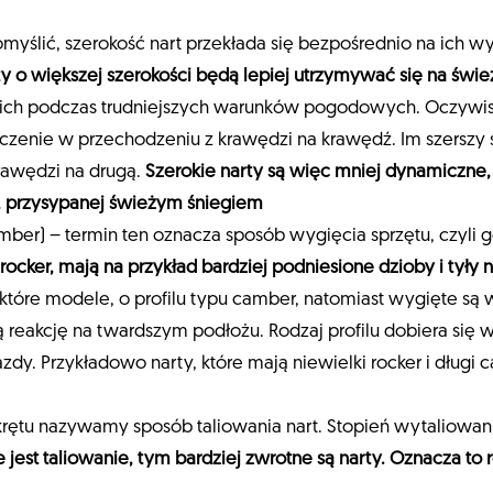
domyślić, szerokość nart przekłada się bezpośrednio na ich w
y o większej szerokości będą lepiej utrzymywać się na świ
ich podczas trudniejszych warunków pogodowych. Oczywist
zenie w przechodzeniu z krawędzi na krawędź. Im szerszy s
krawędzi na drugą.
Szerokie narty są więc mniej dynamiczne,
ej, przysypanej świeżym śniegiem
camber) – termin ten oznacza sposób wygięcia sprzętu, czyli 
rocker, mają na przykład bardziej podniesione dzioby i tyły n
które modele, o profilu typu camber, natomiast wygięte są
reakcję na twardszym podłożu. Rodzaj profilu dobiera się w
 jazdy. Przykładowo narty, które mają niewielki rocker i długi 
rętu nazywamy sposób taliowania nart. Stopień wytaliowani
 jest taliowanie, tym bardziej zwrotne są narty. Oznacza to 