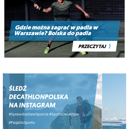
Gdzie można zagrać w padla w
Warszawie? Boiska do padla
⟩
PRZECZYTAJ
ŚLEDŹ
DECATHLONPOLSKA
NA INSTAGRAM
#SprawdzaSiewSporcie #SportzDecathlon
#PasjaDoSportu