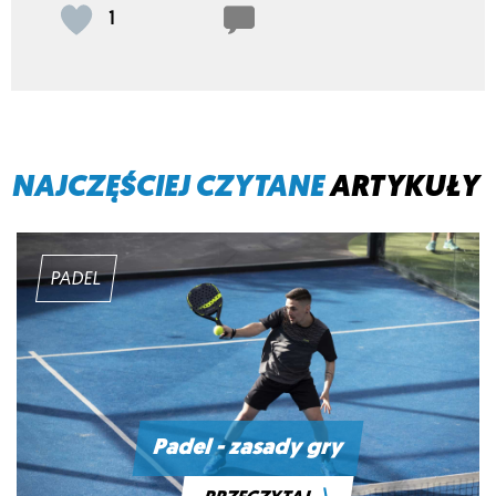
1
NAJCZĘŚCIEJ CZYTANE
ARTYKUŁY
PADEL
Padel - zasady gry