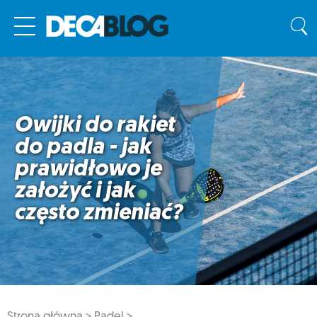
Owijki do rakiet
do padla - jak
prawidłowo je
założyć i jak
często zmieniać?
Strona główna >
Padel >