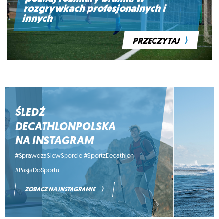
rozgrywkach profesjonalnych i
innych
⟩
PRZECZYTAJ
ŚLEDŹ
DECATHLONPOLSKA
NA INSTAGRAM
#SprawdzaSiewSporcie #SportzDecathlon
#PasjaDoSportu
⟩
ZOBACZ NA INSTAGRAMIE