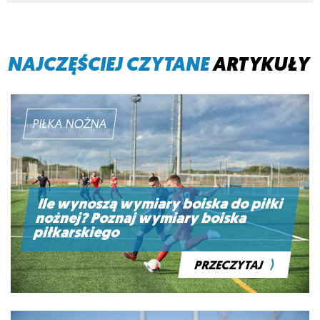
NAJCZĘŚCIEJ CZYTANE
ARTYKUŁY
PIŁKA NOŻNA
Ile wynoszą wymiary boiska do piłki
nożnej? Poznaj wymiary boiska
piłkarskiego
⟩
PRZECZYTAJ