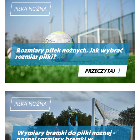
PIŁKA NOŻNA
Rozmiary piłek nożnych. Jak wybrać
rozmiar piłki?
⟩
PRZECZYTAJ
PIŁKA NOŻNA
Wymiary bramki do piłki nożnej -
poznaj rozmiary bramki w