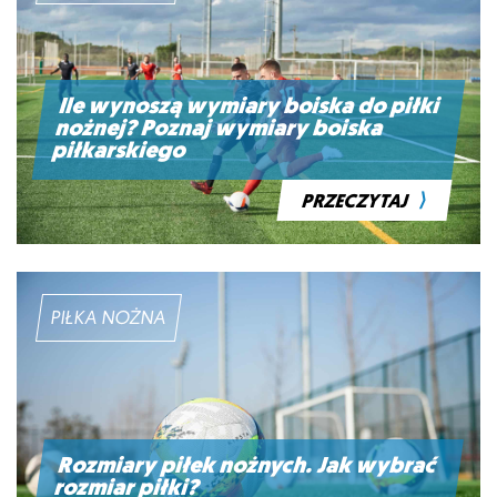
Ile wynoszą wymiary boiska do piłki
nożnej? Poznaj wymiary boiska
piłkarskiego
⟩
PRZECZYTAJ
PIŁKA NOŻNA
Rozmiary piłek nożnych. Jak wybrać
rozmiar piłki?