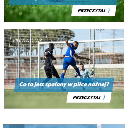
⟩
PRZECZYTAJ
PIŁKA NOŻNA
Co to jest spalony w piłce nożnej?
⟩
PRZECZYTAJ