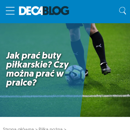
Jak prać buty
piłkarskie? Czy
można prać w
pralce?
Strona główna >
Piłka nożna >