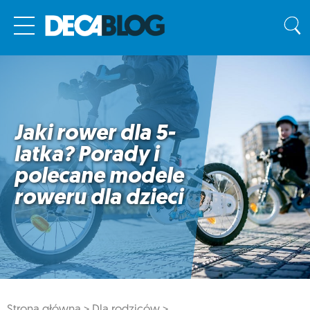
Jaki rower dla 5-
latka? Porady i
polecane modele
roweru dla dzieci
Strona główna >
Dla rodziców >