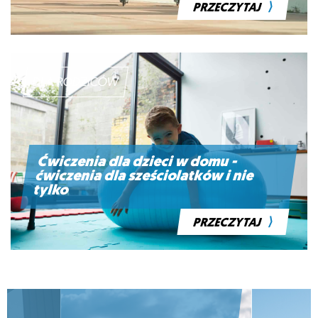
⟩
PRZECZYTAJ
DLA RODZICÓW
Ćwiczenia dla dzieci w domu -
ćwiczenia dla sześciolatków i nie
tylko
⟩
PRZECZYTAJ