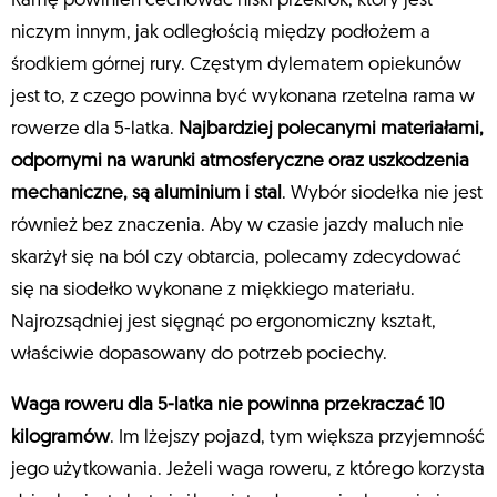
Ramę powinien cechować niski przekrok, który jest
niczym innym, jak odległością między podłożem a
środkiem górnej rury. Częstym dylematem opiekunów
jest to, z czego powinna być wykonana rzetelna rama w
rowerze dla 5-latka.
Najbardziej polecanymi materiałami,
odpornymi na warunki atmosferyczne oraz uszkodzenia
mechaniczne, są aluminium i stal
. Wybór siodełka nie jest
również bez znaczenia. Aby w czasie jazdy maluch nie
skarżył się na ból czy obtarcia, polecamy zdecydować
się na siodełko wykonane z miękkiego materiału.
Najrozsądniej jest sięgnąć po ergonomiczny kształt,
właściwie dopasowany do potrzeb pociechy.
Waga roweru dla 5-latka nie powinna przekraczać 10
kilogramów
. Im lżejszy pojazd, tym większa przyjemność
jego użytkowania. Jeżeli waga roweru, z którego korzysta