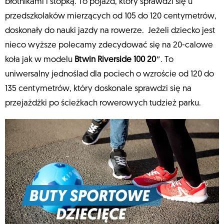
błotnikami i stopką. To pojazd, który sprawdzi się u
przedszkolaków mierzących od 105 do 120 centymetrów,
doskonały do nauki jazdy na rowerze. Jeżeli dziecko jest
nieco wyższe polecamy zdecydować się na 20-calowe
koła jak w modelu
Btwin Riverside 100 20″
. To
uniwersalny jednoślad dla pociech o wzroście od 120 do
135 centymetrów, który doskonale sprawdzi się na
przejażdżki po ścieżkach rowerowych tudzież parku.