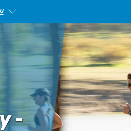
TU
y -