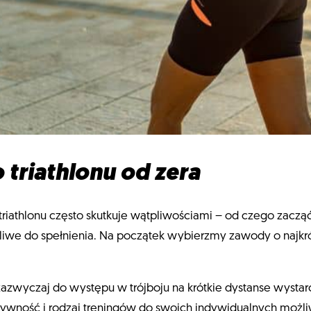
triathlonu od zera
 triathlonu często skutkuje wątpliwościami – od czego zacz
żliwe do spełnienia. Na początek wybierzmy zawody o najkró
 zazwyczaj do występu w trójboju na krótkie dystanse wystar
nsywność i rodzaj treningów do swoich indywidualnych możl