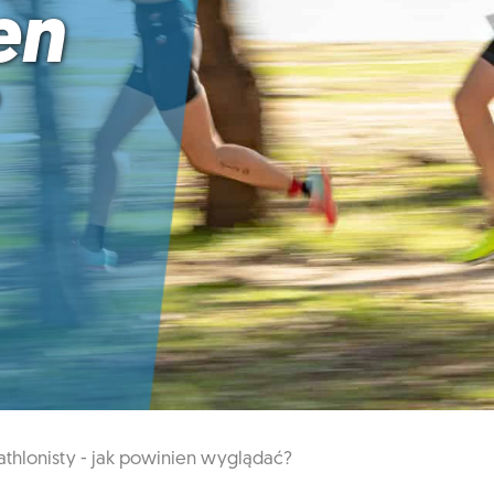
en
iathlonisty - jak powinien wyglądać?