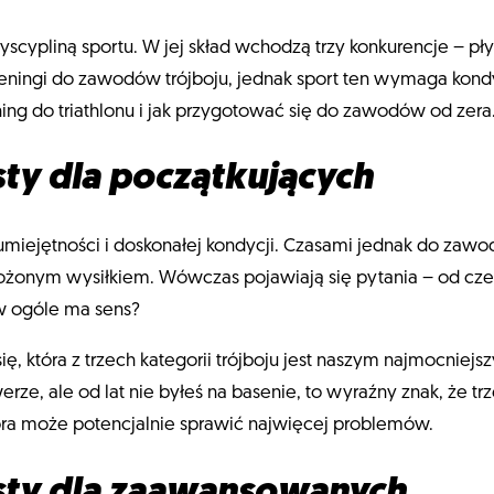
yscypliną sportu. W jej skład wchodzą trzy konkurencje – pł
eningi do zawodów trójboju, jednak sport ten wymaga kondycj
ing do triathlonu i jak przygotować się do zawodów od zera
sty dla początkujących
umiejętności i doskonałej kondycji. Czasami jednak do zawo
złożonym wysiłkiem. Wówczas pojawiają się pytania – od cze
 w ogóle ma sens?
ę, która z trzech kategorii trójboju jest naszym najmocniejs
owerze, ale od lat nie byłeś na basenie, to wyraźny znak, że 
która może potencjalnie sprawić najwięcej problemów.
isty dla zaawansowanych