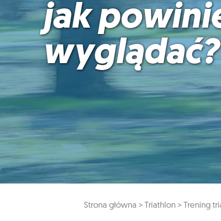
jak powini
wyglądać?
Strona główna >
Triathlon >
Trening tr