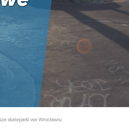
 we
sze skateparki we Wrocławiu