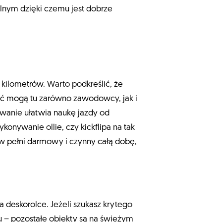
alnym dzięki czemu jest dobrze
 kilometrów. Warto podkreślić, że
yć mogą tu zarówno zawodowcy, jak i
owanie ułatwia naukę jazdy od
nywanie ollie, czy kickflipa na tak
t w pełni darmowy i czynny całą dobę,
 deskorolce. Jeżeli szukasz krytego
 – pozostałe obiekty są na świeżym