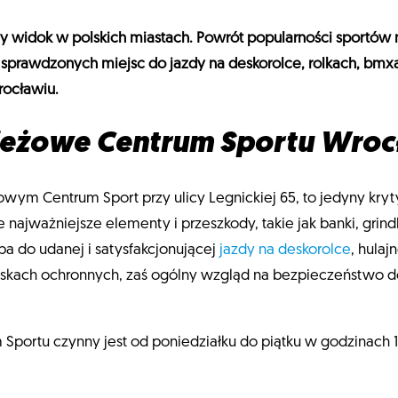
y widok w polskich miastach. Powrót popularności sportów mi
 sprawdzonych miejsc do jazdy na deskorolce, rolkach, bmxa
rocławiu.
ieżowe Centrum Sportu Wroc
wym Centrum Sport przy ulicy Legnickiej 65, to jedyny kryt
 najważniejsze elementy i przeszkody, takie jak banki, gri
ba do udanej i satysfakcjonującej
jazdy na deskorolce
, hula
askach ochronnych, zaś ogólny wzgląd na bezpieczeństwo d
ortu czynny jest od poniedziałku do piątku w godzinach 14.