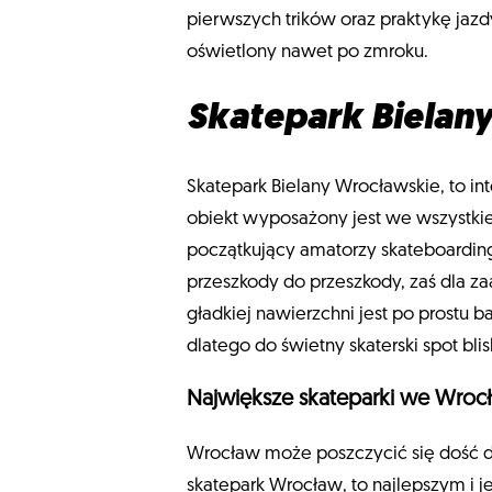
pierwszych trików oraz praktykę jazd
oświetlony nawet po zmroku.
Skatepark Bielan
Skatepark Bielany Wrocławskie, to in
obiekt wyposażony jest we wszystki
początkujący amatorzy skateboarding
przeszkody do przeszkody, zaś dla z
gładkiej nawierzchni jest po prostu 
dlatego do świetny skaterski spot bli
Największe skateparki we Wro
Wrocław może poszczycić się dość du
skatepark Wrocław, to najlepszym i