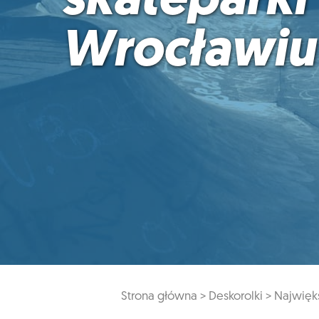
skateparki
Wrocławiu
Strona główna >
Deskorolki >
Najwięk