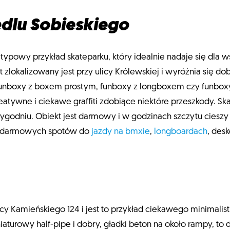
edlu Sobieskiego
 typowy przykład skateparku, który idealnie nadaje się dla 
zlokalizowany jest przy ulicy Królewskiej i wyróżnia się d
, funboxy z boxem prostym, funboxy z longboxem czy funbox
eatywne i ciekawe graffiti zdobiące niektóre przeszkody. Sk
 tygodniu. Obiekt jest darmowy i w godzinach szczytu ciesz
ch darmowych spotów do
jazdy na bmxie
,
longboardach
, des
icy Kamieńskiego 124 i jest to przykład ciekawego minimali
iaturowy half-pipe i dobry, gładki beton na około rampy, to