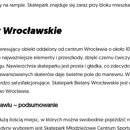
y na rampie. Skatepark znajduje się zaraz przy bloku mieszk
y Wrocławskie
teresujący obiekt oddalony od centrum Wrocławia o około 10
e najważniejsze elementy i przeszkody, dzięki czemu ćwicz
u. Nawierzchnia skateparku jest prosta i gładka, co zdecyd
aawansowanych skaterów daje świetne pole do manewru. Wyko
bardzo satysfakcjonujące. Skatepark Bielany Wrocławskie jes
sko Wrocławia.
cławiu – podsumowanie
żą ilością miejsc, w których można swobodnie pojeździć na
 jedyny wyborem jest Skatepark Młodzieżowe Centrum Sportu