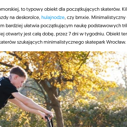
omorskiej, to typowy obiekt dla początkujących skaterów. Ki
jazdy na deskorolce,
hulajnodze
, czy bmxie. Minimalistyczny 
m bardziej ułatwia początkującym naukę podstawowych trików
kiej otwarty jest całą dobę, przez 7 dni w tygodniu. Obiekt 
skaterów szukających minimalistycznego skatepark Wrocław.