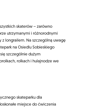
wszystkich skaterów – zarówno
obrze utrzymanymi i różnorodnymi
y z longrailem. Na szczególną uwagę
atepark na Osiedlu Sobieskiego
y się szczególnie dużym
korolkach, rolkach i hulajnodze we
stycznego skateparku dla
 doskonałe miejsce do ćwiczenia