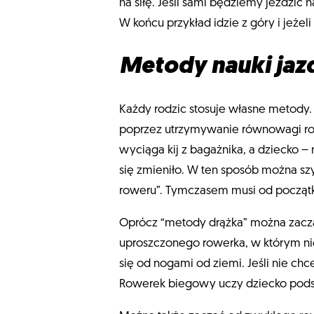
na siłę. Jeśli sami będziemy jeździ
W końcu przykład idzie z góry i jeże
Metody nauki jazd
Każdy rodzic stosuje własne metody. N
poprzez utrzymywanie równowagi r
wyciąga kij z bagażnika, a dziecko 
się zmieniło. W ten sposób można sz
roweru”. Tymczasem musi od począt
Oprócz “metody drążka” można zacz
uproszczonego rowerka, w którym ni
się od nogami od ziemi. Jeśli nie 
Rowerek biegowy uczy dziecko pods