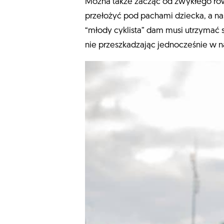
Można także zacząć od zwykłego rower
przełożyć pod pachami dziecka, a nas
“młody cyklista” dam musi utrzymać s
nie przeszkadzając jednocześnie w 