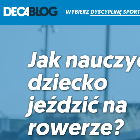
WYBIERZ
DYSCYPLINĘ
SPOR
Jak nauczy
dziecko
jeździć na
rowerze?