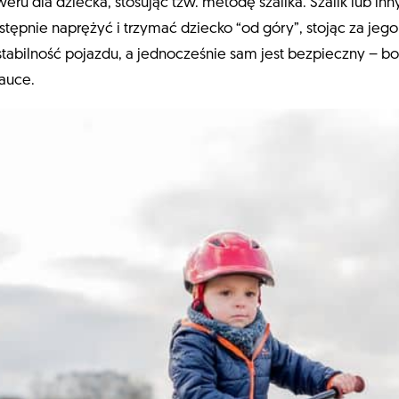
u dla dziecka, stosując tzw. metodę szalika. Szalik lub in
tępnie naprężyć i trzymać dziecko “od góry”, stojąc za jeg
tabilność pojazdu, a jednocześnie sam jest bezpieczny – bo
nauce.