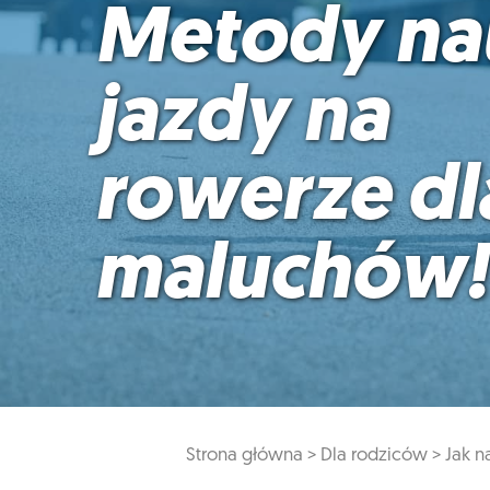
Metody na
jazdy na
rowerze dl
maluchów!
Strona główna >
Dla rodziców >
Jak n