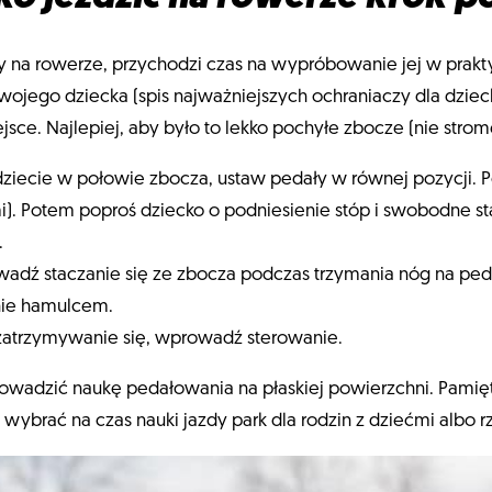
 na rowerze, przychodzi czas na wypróbowanie jej w praktyc
ojego dziecka (spis najważniejszych ochraniaczy dla dzieck
ce. Najlepiej, aby było to lekko pochyłe zbocze (nie strome
ędziecie w połowie zbocza, ustaw pedały w równej pozycji. P
mi). Potem poproś dziecko o podniesienie stóp i swobodne sta
.
wadź staczanie się ze zbocza podczas trzymania nóg na ped
ie hamulcem.
atrzymywanie się, wprowadź sterowanie.
owadzić naukę pedałowania na płaskiej powierzchni. Pamięt
j wybrać na czas nauki jazdy park dla rodzin z dziećmi albo