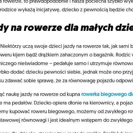
ć na rowerze, to prawdopodobnie i nasza pociecha szybko w
li rodzice wykażą inicjatywę, dziecko z pewnością będzie chc
y na rowerze dla małych dzie
iektórzy uczą swoje dzieci jazdy na rowerze tak, jak sami byl
oweru kijem bądź drążkiem zahaczonym o bagażnik. Rodzi
– niczego nieświadome – pedałuje samo i utrzymuje równowag
ybko dodać dziecku pewności siebie, jednak może ono przy
ku zdawać sobie sprawę, że za równowagę pojazdu odpowi
ąć naukę jazdy na rowerze od kupna
rowerka biegowego dla
e ma pedałów. Dziecko opiera dłonie na kierownicy, a poja
chcemy kupować roweru biegowego, możemy od zwykłego row
tawowej równowagi i jest idealnym wstępem do zwykłego 