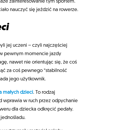
ykaże zainteresowanie tym sportem.
iało nauczyć się jeździć na rowerze.
ci
i jej uczeni – czyli najczęściej
c w pewnym momencie jazdy
ę, nawet nie orientując się, że coś
jąć za coś pewnego “stabilność
ada jego użytkownik.
 małych dzieci
. To rodzaj
zd wprawia w ruch przez odpychanie
eru dla dziecka odkręcić pedały.
jednośladu.