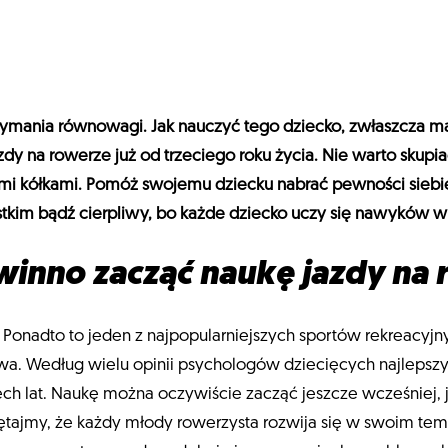
zymania równowagi. Jak nauczyć tego dziecko, zwłaszcza ma
dy na rowerze już od trzeciego roku życia. Nie warto skupia
mi kółkami. Pomóż swojemu dziecku nabrać pewności siebie,
tkim bądź cierpliwy, bo każde dziecko uczy się nawyków 
winno zacząć naukę jazdy na
onadto to jeden z najpopularniejszych sportów rekreacyjny
wa. Według wielu opinii psychologów dziecięcych najlepszy
ech lat. Naukę można oczywiście zacząć jeszcze wcześniej, 
iętajmy, że każdy młody rowerzysta rozwija się w swoim tem