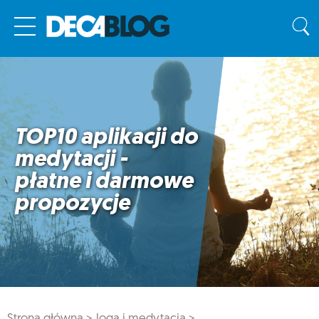
TOP10 aplikacji do
medytacji -
płatne i darmowe
propozycje
Strona główna >
Joga i medytacja >