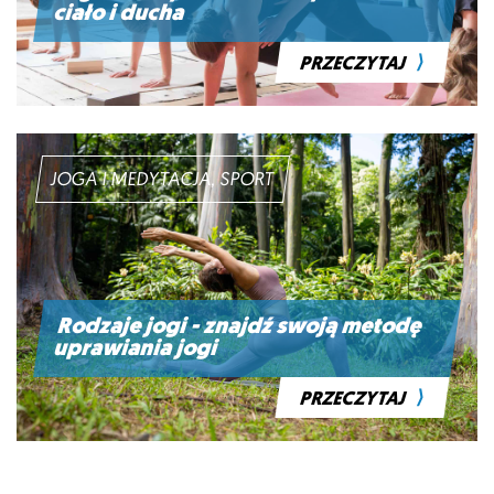
ciało i ducha
⟩
PRZECZYTAJ
JOGA I MEDYTACJA, SPORT
Rodzaje jogi - znajdź swoją metodę
uprawiania jogi
⟩
PRZECZYTAJ