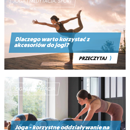
JOGA I MEDYTACJA, SPORT
Dlaczego warto korzystać z
akcesoriów do jogi?
⟩
PRZECZYTAJ
JOGA I MEDYTACJA
Joga - korzystne oddziaływanie na