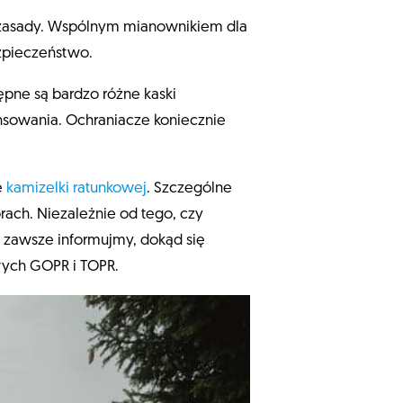
j zasady. Wspólnym mianownikiem dla
ezpieczeństwo.
pne są bardzo różne kaski
nsowania. Ochraniacze koniecznie
e
kamizelki ratunkowej
. Szczególne
ach. Niezależnie od tego, czy
, zawsze informujmy, dokąd się
wych GOPR i TOPR.