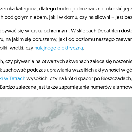
eroka kategoria, dlatego trudno jednoznacznie określić je
h pod gołym niebem, jak i w domu, czy na siłowni – jest b
bywać się w kasku ochronnym. W sklepach Decathlon dostę
, na jakim się poruszamy, jak i do poziomu naszego zaawa
lki, wrotki, czy
hulajnogę elektryczną
.
, czy pływania na otwartych akwenach zaleca się noszeni
k zachować podczas uprawiania wszelkich aktywności w gór
ki w Tatrach
wysokich, czy na krótki spacer po Bieszczadach
 Bardzo zalecane jest także zapamiętanie numerów alarmo