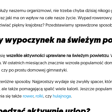
łuży naszemu organizmowi, nie trzeba chyba dzisiaj nikog
z jaki ma on wpływ na całe nasze życie. Wypad rowerowy,
dziwiać piękny krajobraz? Przedstawiamy sprawdzone spos
ny wypoczynek na świeżym p
się
wszelkie aktywności uprawiane na świeżym powietrzu
.
W ostatnich miesiącach znacznie wzrosła popularność dom
i, czy po prostu domowej gimnastyki.
óżne sposoby. Najprostszy wydaje się zwykły spacer, któr
ale także pomagającą spalić wiele kalorii. Jeszcze popularn
a się także
rower
,
rolki
, czy
hulajnoga
.
pędzać aktywnie urlop?