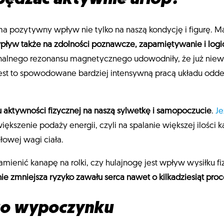
pozytywny wpływ nie tylko na naszą kondycję i figurę. Mał
pływ także na zdolności poznawcze, zapamiętywanie i logi
alnego rezonansu magnetycznego udowodniły, że już niewi
 Jest to spowodowane bardziej intensywną pracą układu od
aktywności fizycznej na naszą sylwetkę i samopoczucie
.
Je
ększenie podaży energii, czyli na spalanie większej ilości k
łowej wagi ciała.
ienić kanapę na rolki, czy hulajnogę jest wpływ wysiłku f
ie zmniejsza ryzyko zawału serca nawet o kilkadziesiąt proc
go wypoczynku