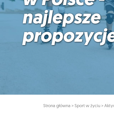
w Polsce -
najlepsze
propozycj
Strona główna >
Sport w życiu >
Akty