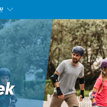
TU
ek