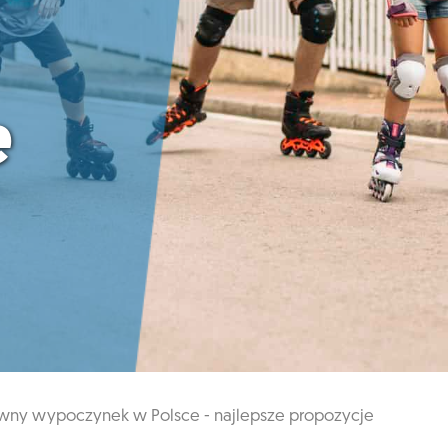
e
wny wypoczynek w Polsce - najlepsze propozycje