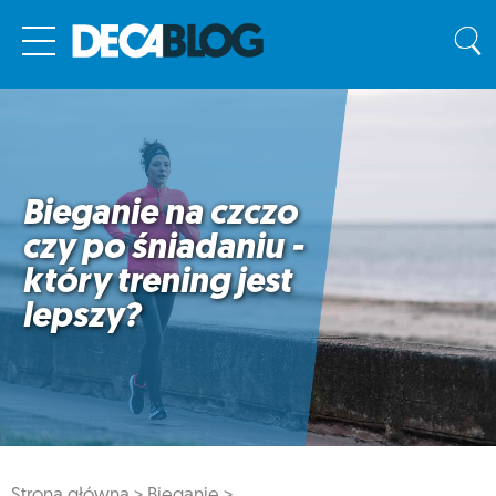
Bieganie na czczo
czy po śniadaniu -
który trening jest
lepszy?
Strona główna >
Bieganie >