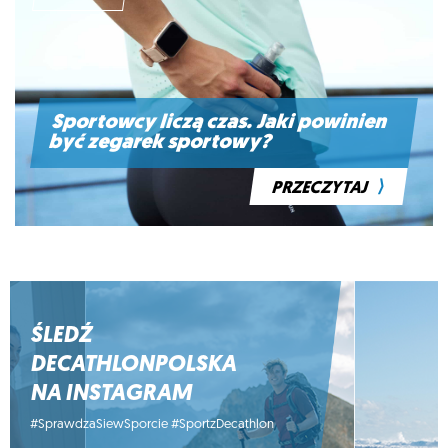
Sportowcy liczą czas. Jaki powinien
być zegarek sportowy?
⟩
PRZECZYTAJ
ŚLEDŹ
DECATHLONPOLSKA
NA INSTAGRAM
#SprawdzaSiewSporcie #SportzDecathlon