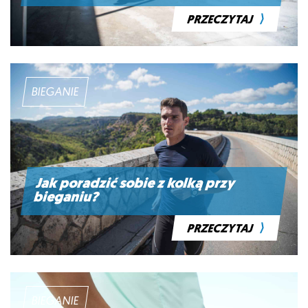
⟩
PRZECZYTAJ
BIEGANIE
Jak poradzić sobie z kolką przy
bieganiu?
⟩
PRZECZYTAJ
BIEGANIE