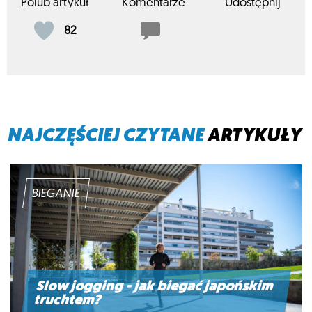
Polub artykuł
Komentarze
Udostępnij
82
NAJCZĘŚCIEJ CZYTANE
ARTYKUŁY
BIEGANIE
Slow jogging - jak biegać japońskim
truchtem?