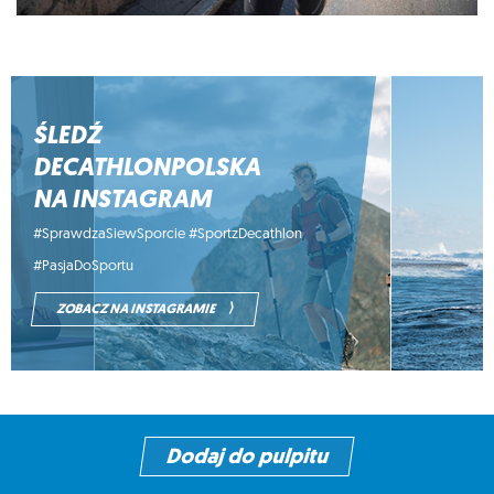
ŚLEDŹ
DECATHLONPOLSKA
NA INSTAGRAM
#SprawdzaSiewSporcie #SportzDecathlon
#PasjaDoSportu
⟩
ZOBACZ NA INSTAGRAMIE
Dodaj do pulpitu