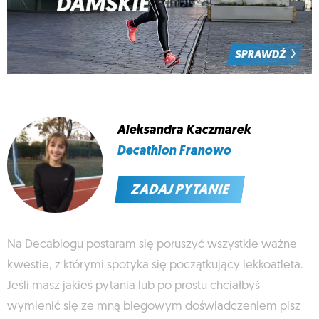
Aleksandra Kaczmarek
Decathlon Franowo
ZADAJ PYTANIE
Na Decablogu postaram się poruszyć wszystkie ważne
kwestie, z którymi spotyka się początkujący lekkoatleta.
Jeśli masz jakieś pytania lub po prostu chciałbyś
wymienić się ze mną biegowym doświadczeniem pisz