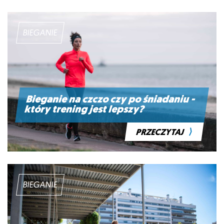
BIEGANIE
Bieganie na czczo czy po śniadaniu -
który trening jest lepszy?
⟩
PRZECZYTAJ
BIEGANIE