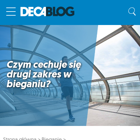
Czym cechuje się
drugi zakres w
bieganiu?
Strona główna >
Bieganie >