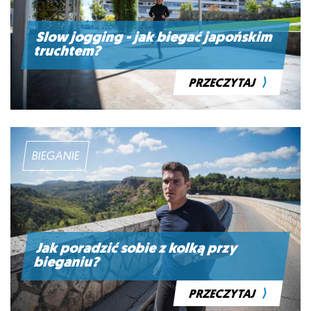
Slow jogging - jak biegać japońskim
truchtem?
⟩
PRZECZYTAJ
BIEGANIE
Jak poradzić sobie z kolką przy
bieganiu?
⟩
PRZECZYTAJ