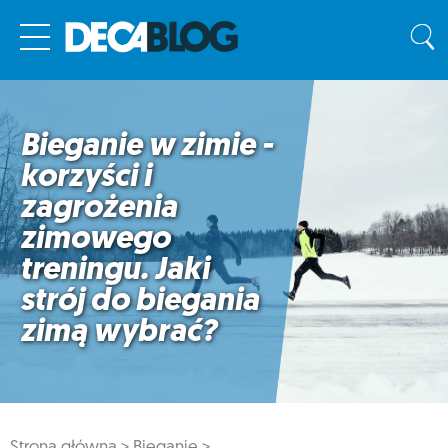
Bieganie w zimie -
korzyści i
zagrożenia
zimowego
treningu. Jaki
strój do biegania
zimą wybrać?
Strona główna >
Bieganie >