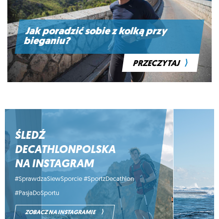
Jak poradzić sobie z kolką przy
bieganiu?
⟩
PRZECZYTAJ
ŚLEDŹ
DECATHLONPOLSKA
NA INSTAGRAM
#SprawdzaSiewSporcie #SportzDecathlon
#PasjaDoSportu
⟩
ZOBACZ NA INSTAGRAMIE