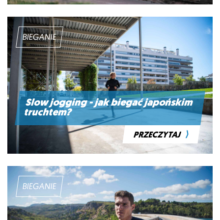
BIEGANIE
Slow jogging - jak biegać japońskim
truchtem?
⟩
PRZECZYTAJ
BIEGANIE