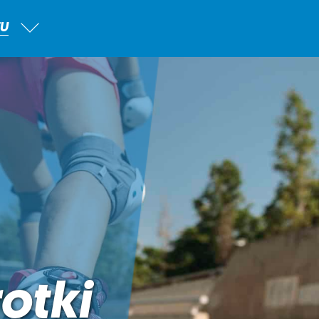
TU
otki