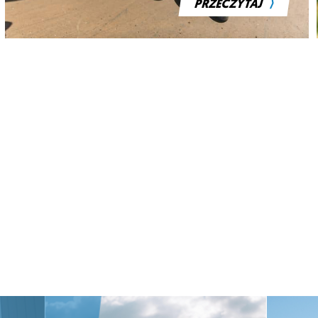
⟩
PRZECZYTAJ