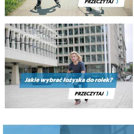
⟩
PRZECZYTAJ
ROLKI/WROTKI, SPORT
Jakie wybrać łożyska do rolek?
⟩
PRZECZYTAJ