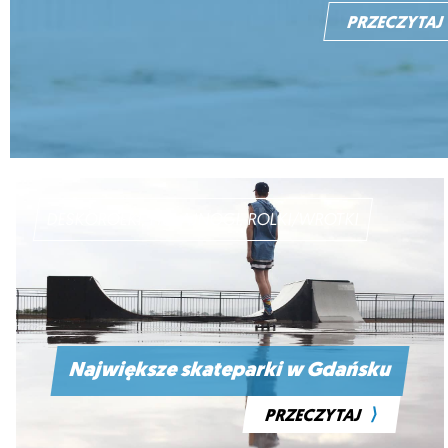
PRZECZYTAJ
DESKOROLKI, HULAJNOGI, ROLKI/WROTKI
Największe skateparki w Gdańsku
⟩
PRZECZYTAJ