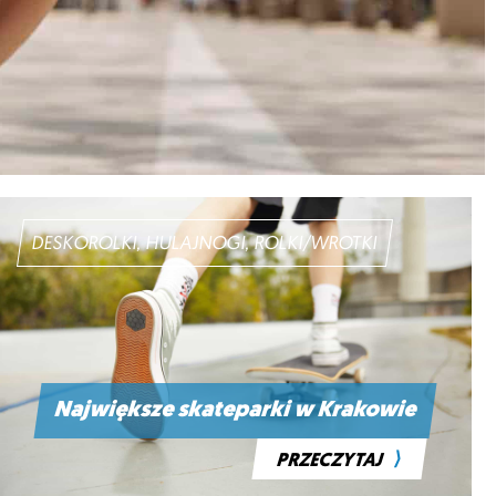
DESKOROLKI, HULAJNOGI, ROLKI/WROTKI
Największe skateparki w Krakowie
⟩
PRZECZYTAJ