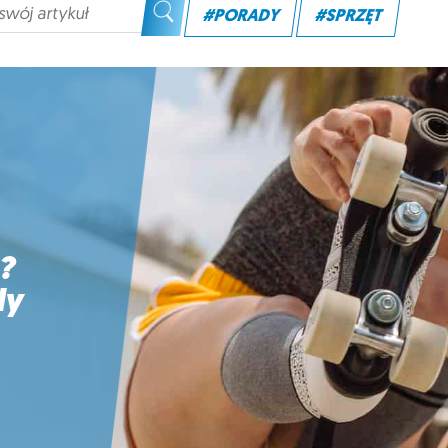
#PORADY
#SPRZĘT
?
dy