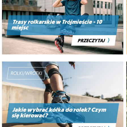
Trasy rolkarskie w Trójmieście - 10
miejsc
⟩
PRZECZYTAJ
ROLKI/WROTKI
Jakie wybrać kółka do rolek? Czym
się kierować?