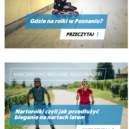
Gdzie na rolki w Poznaniu?
⟩
PRZECZYTAJ
NARCIARSTWO BIEGOWE, ROLKI/WROTKI
Nartorolki czyli jak przedłużyć
bieganie na nartach latem