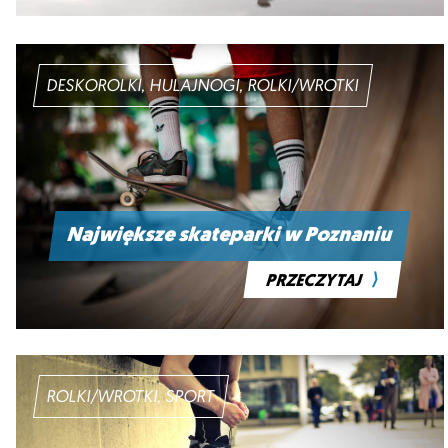
DESKOROLKI, HULAJNOGI, ROLKI/WROTKI
Największe skateparki w Poznaniu
⟩
PRZECZYTAJ
ROLKI/WROTKI, SPORT