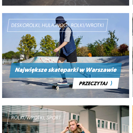
DESKOROLKI, HULAJNOGI, ROLKI/WROTKI
Największe skateparki w Warszawie
⟩
PRZECZYTAJ
ROLKI/WROTKI, SPORT