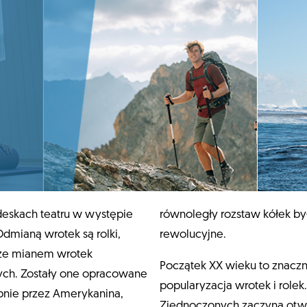
deskach teatru w występie
 rozstaw kółek było
dmianą wrotek są rolki,
rewolucyjne.
kże mianem wrotek
Początek XX wieku to znacz
ch. Zostały one opracowane
popularyzacja wrotek i rolek
nie przez Amerykanina,
Zjednoczonych zaczyna otwi