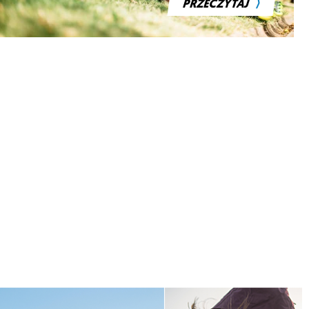
⟩
PRZECZYTAJ