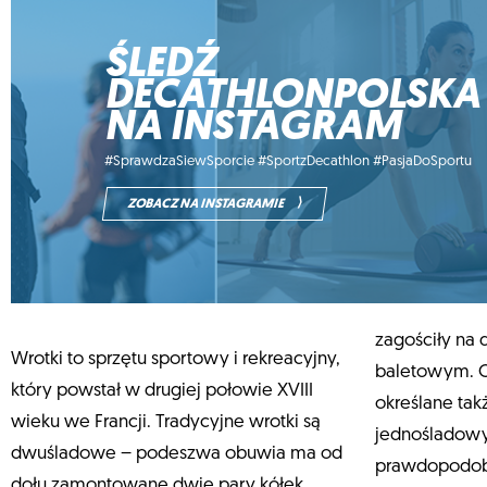
ŚLEDŹ
DECATHLONPOLSKA
NA INSTAGRAM
#SprawdzaSiewSporcie #SportzDecathlon #PasjaDoSportu
⟩
ZOBACZ NA INSTAGRAMIE
zagościły na 
równoległy
Wrotki to sprzętu sportowy i rekreacyjny,
baletowym. O
który powstał w drugiej połowie XVIII
określane ta
wieku we Francji. Tradycyjne wrotki są
jednośladowy
dwuśladowe – podeszwa obuwia ma od
prawdopodob
dołu zamontowane dwie pary kółek,