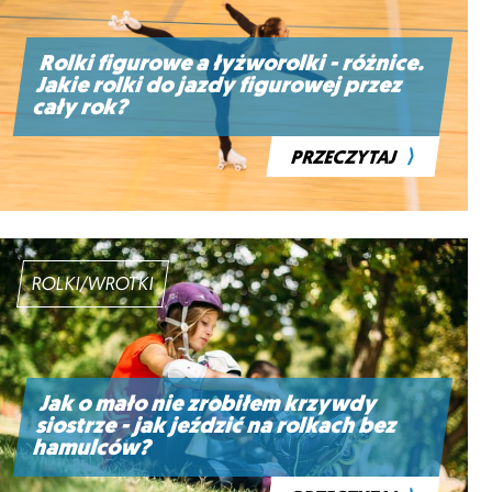
Rolki figurowe a łyżworolki - różnice.
Jakie rolki do jazdy figurowej przez
cały rok?
⟩
PRZECZYTAJ
ROLKI/WROTKI
Jak o mało nie zrobiłem krzywdy
siostrze - jak jeździć na rolkach bez
hamulców?