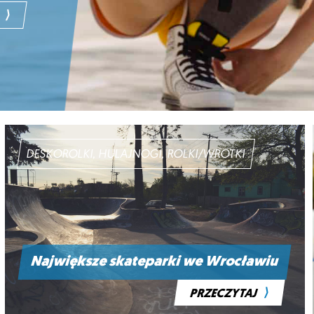
⟩
DESKOROLKI, HULAJNOGI, ROLKI/WROTKI
Największe skateparki we Wrocławiu
⟩
PRZECZYTAJ