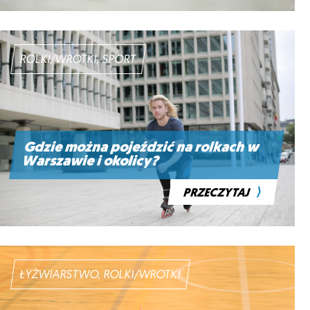
ROLKI/WROTKI, SPORT
Gdzie można pojeździć na rolkach w
Warszawie i okolicy?
⟩
PRZECZYTAJ
ŁYŻWIARSTWO, ROLKI/WROTKI